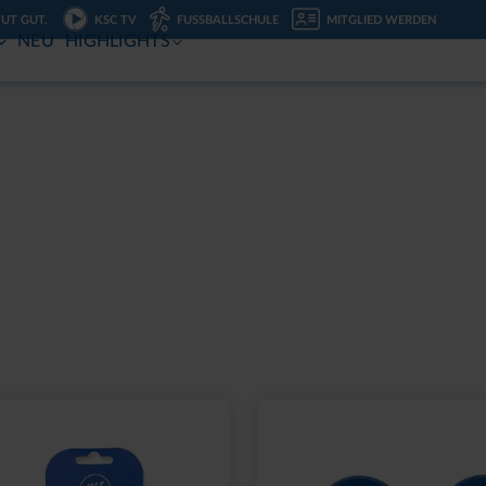
TUT GUT.
KSC TV
FUSSBALLSCHULE
MITGLIED WERDEN
NEU
HIGHLIGHTS
Ausverkauft
2000 NAVY 2025
SCHNAPSGLAS KRUG 
,95 €
6,95 €
eis: 15,00 €