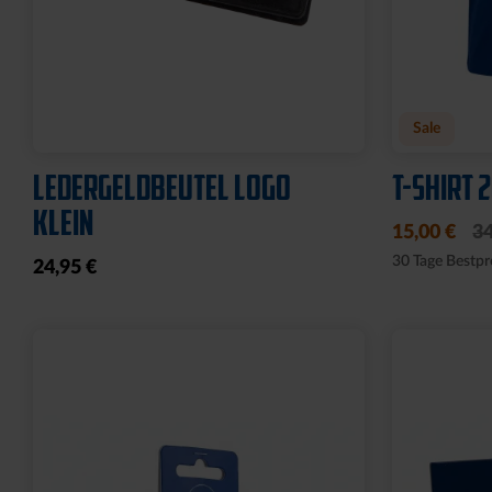
Neu
Neu
RUCKSACK ONEMATE
SPARDOS
BACKPACK PRO2 SCHWARZ
19,95 €
149,00 €