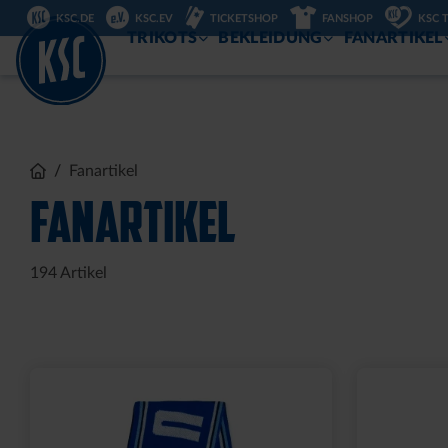
KSC.DE
KSC.EV
TICKETSHOP
FANSHOP
KSC 
ZUM
INHALT
TRIKOTS
BEKLEIDUNG
FANARTIKEL
Sale
LEDERGELDBEUTEL LOGO
T-SHIRT 
KLEIN
15,00 €
34
30 Tage Bestpr
24,95 €