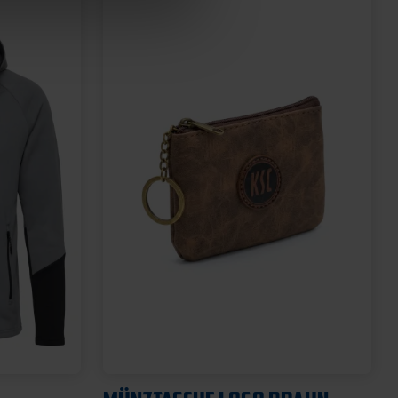
Neu
SCHNULLER KSC 2ER-SET
12,95 €