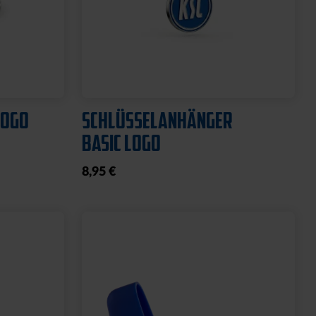
Ausverkauft
Neu
O
HYBRIDJACKE LOGO GRAU
2025