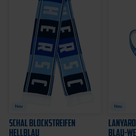
Ausverkauf
SCHLÜSSELANHÄNGER
MAGNET S
KRONKORKEN MIT
7,95 €
FLASCHENÖFFNER
8,95 €