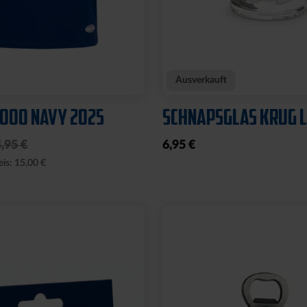
Neu
E WILLI
WÄRMEFLASCHE LOG
SCHWARZ
17,95 €