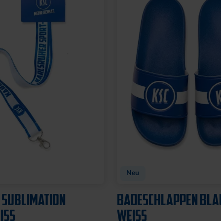
t
TADION 3D
FLASCHENÖFFNER MA
SILHOUETTE
8,95 €