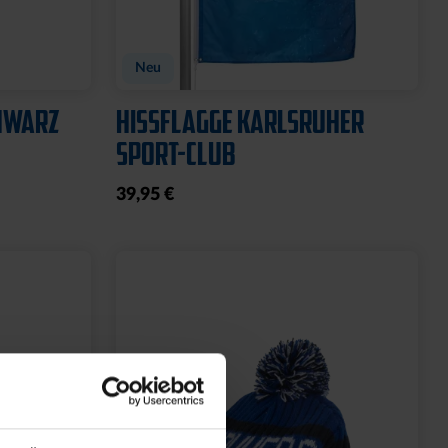
GARTENZWERG STEIN
WILLKOMMEN SOLAR
20,00 €
39,95 €
30 Tage Bestpreis: 20,00 €