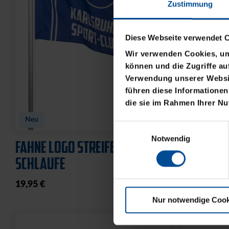
Zustimmung
Diese Webseite verwendet 
Wir verwenden Cookies, um 
können und die Zugriffe au
Verwendung unserer Websit
führen diese Informationen
die sie im Rahmen Ihrer N
BABYBODY SPIELER
CAP 47 L
FLAT
Einwilligungsauswahl
14,95 €
Notwendig
32,95 €
Nur notwendige Cook