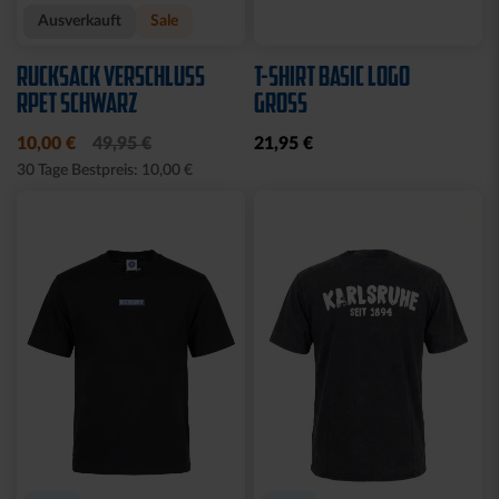
Ausverkauft
Ausverkauft
JOGGING SWEATSET
SOFTSHELLJACKE LOGO
LOGO BLAU
NAVY
Ausverkauft
Neu
Sale
BABY GESCHENKBOX 4-
HALF ZIP KRLSRH GRAU