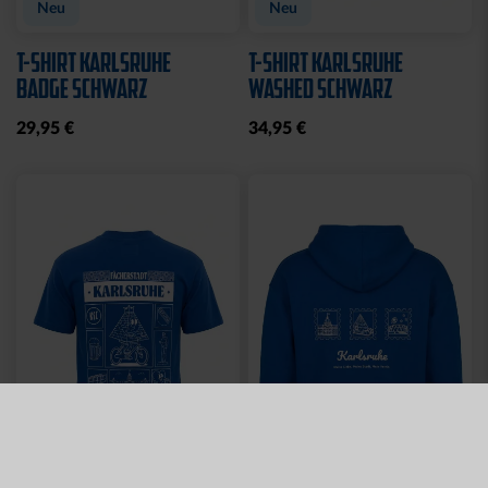
TLG.
LADIES
29,95 €
35,00 €
54,95 €
30 Tage Bestpreis: 35,00 €
Sale
JOGGINGHOSE KRLSRH
BABY LÄTZCHEN-2ER