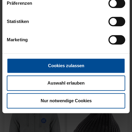
Präferenzen
Statistiken
Marketing
Ausverkauft
Neu
Sale
Neu
HYBRIDJACKE LOGO
COLLEGE JACKE KSC
GRAU 2025
NAVY-WEISS
Cookies zulassen
35,00 €
79,95 €
30 Tage Bestpreis: 35,00 €
Auswahl erlauben
Nur notwendige Cookies