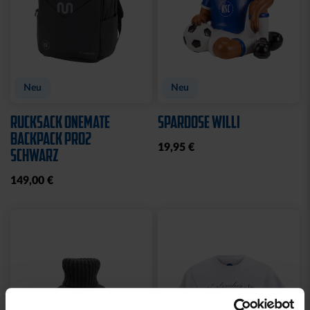
Neu
Neu
RUCKSACK ONEMATE
SPARDOSE WILLI
BACKPACK PRO2
19,95 €
SCHWARZ
149,00 €