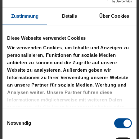
Zustimmung
Details
Über Cookies
Diese Webseite verwendet Cookies
Neu
Sale
Neu
Wir verwenden Cookies, um Inhalte und Anzeigen zu
personalisieren, Funktionen für soziale Medien
WÄRMEFLASCHE LOGO
T-SHIRT
anbieten zu können und die Zugriffe auf unsere
SCHWARZ
SCHREIBSCHRIFT LOGOS
Website zu analysieren. Außerdem geben wir
LADIES
Informationen zu Ihrer Verwendung unserer Website
17,95 €
an unsere Partner für soziale Medien, Werbung und
15,00 €
29,95 €
Analysen weiter. Unsere Partner führen diese
30 Tage Bestpreis: 15,00 €
Informationen möglicherweise mit weiteren Daten
zusammen, die Sie ihnen bereitgestellt haben oder
die sie im Rahmen Ihrer Nutzung der Dienste
Einwilligungsauswahl
gesammelt haben.
Notwendig