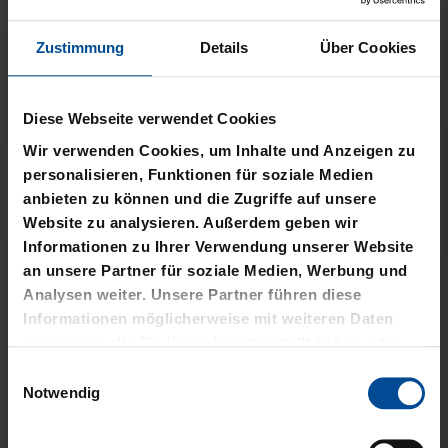
Zustimmung
Details
Über Cookies
Neu
Neu
Diese Webseite verwendet Cookies
Wir verwenden Cookies, um Inhalte und Anzeigen zu
T-SHIRT STADTMOMENTE
HOODIE STADTMOMENTE
personalisieren, Funktionen für soziale Medien
anbieten zu können und die Zugriffe auf unsere
29,95 €
59,95 €
Website zu analysieren. Außerdem geben wir
Informationen zu Ihrer Verwendung unserer Website
an unsere Partner für soziale Medien, Werbung und
Analysen weiter. Unsere Partner führen diese
Informationen möglicherweise mit weiteren Daten
zusammen, die Sie ihnen bereitgestellt haben oder
die sie im Rahmen Ihrer Nutzung der Dienste
Einwilligungsauswahl
gesammelt haben.
Notwendig