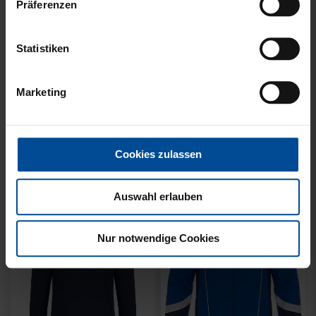
Präferenzen
Statistiken
Neu
Neu
SWEATER KARLSRUHE
SWEATER KARLSRUHE
Marketing
GRAU KIDS
GRAU
49,95 €
64,95 €
Cookies zulassen
Auswahl erlauben
Nur notwendige Cookies