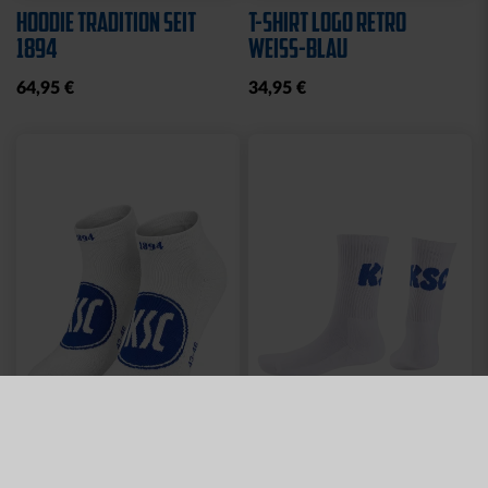
HOODIE TRADITION SEIT
T-SHIRT LOGO RETRO
1894
WEISS-BLAU
64,95 €
34,95 €
Neu
Neu