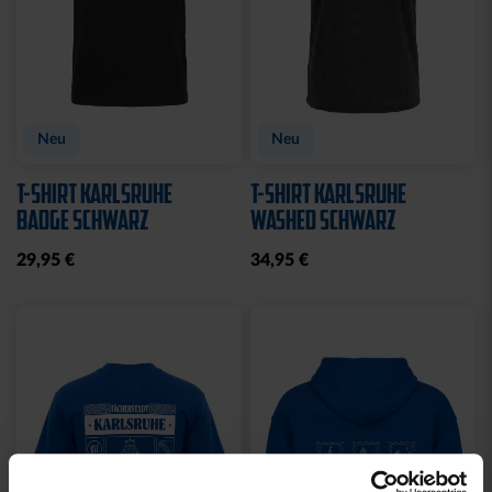
Neu
Neu
T-SHIRT KARLSRUHE
T-SHIRT KARLSRUHE
BADGE SCHWARZ
WASHED SCHWARZ
29,95 €
34,95 €