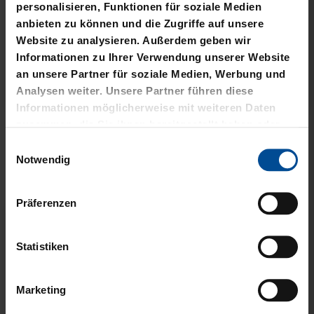
personalisieren, Funktionen für soziale Medien
anbieten zu können und die Zugriffe auf unsere
Website zu analysieren. Außerdem geben wir
Informationen zu Ihrer Verwendung unserer Website
an unsere Partner für soziale Medien, Werbung und
Analysen weiter. Unsere Partner führen diese
Ausverkauft
Sale
Informationen möglicherweise mit weiteren Daten
zusammen, die Sie ihnen bereitgestellt haben oder
RUCKSACK VERSCHLUSS
T-SHIRT BASIC LOGO
die sie im Rahmen Ihrer Nutzung der Dienste
RPET SCHWARZ
GROSS
Einwilligungsauswahl
gesammelt haben.
Notwendig
10,00 €
49,95 €
21,95 €
30 Tage Bestpreis: 10,00 €
Präferenzen
Statistiken
Marketing