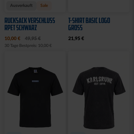
Ausverkauft
Ausverkauft
JOGGING SWEATSET
SOFTSHELLJACKE LOGO
LOGO BLAU
NAVY
Ausverkauft
Neu
Sale
BABY GESCHENKBOX 4-
HALF ZIP KRLSRH GRAU