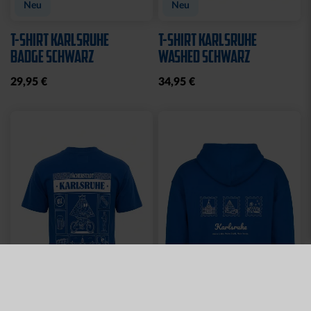
TLG.
LADIES
29,95 €
35,00 €
54,95 €
30 Tage Bestpreis: 35,00 €
Sale
JOGGINGHOSE KRLSRH
BABY LÄTZCHEN-2ER