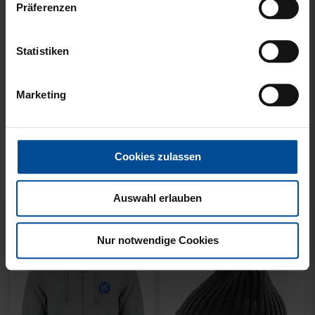
Präferenzen
Statistiken
Marketing
Ausverkauft
Neu
Sale
Neu
HYBRIDJACKE LOGO
COLLEGE JACKE KSC
GRAU 2025
NAVY-WEISS
Cookies zulassen
35,00 €
79,95 €
30 Tage Bestpreis: 35,00 €
Auswahl erlauben
Nur notwendige Cookies