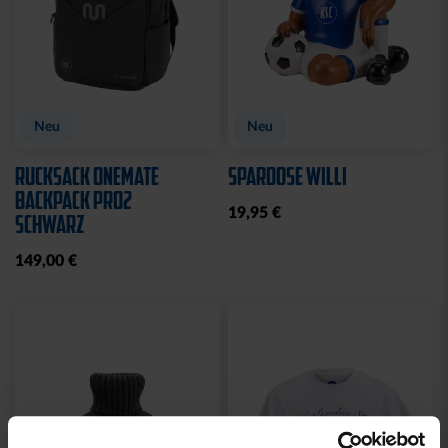
Neu
Neu
RUCKSACK ONEMATE
SPARDOSE WILLI
BACKPACK PRO2
19,95 €
SCHWARZ
149,00 €