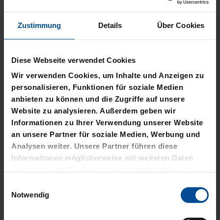
Zustimmung
Details
Über Cookies
Diese Webseite verwendet Cookies
Neu
Sale
Neu
Wir verwenden Cookies, um Inhalte und Anzeigen zu
personalisieren, Funktionen für soziale Medien
WÄRMEFLASCHE LOGO
T-SHIRT
anbieten zu können und die Zugriffe auf unsere
SCHWARZ
SCHREIBSCHRIFT LOGOS
Website zu analysieren. Außerdem geben wir
LADIES
Informationen zu Ihrer Verwendung unserer Website
17,95 €
an unsere Partner für soziale Medien, Werbung und
15,00 €
29,95 €
Analysen weiter. Unsere Partner führen diese
30 Tage Bestpreis: 15,00 €
Informationen möglicherweise mit weiteren Daten
zusammen, die Sie ihnen bereitgestellt haben oder
die sie im Rahmen Ihrer Nutzung der Dienste
Einwilligungsauswahl
gesammelt haben.
Notwendig