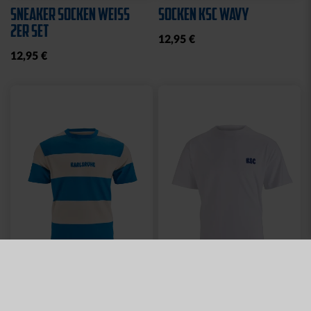
SNEAKER SOCKEN WEISS 2
SOCKEN KSC WAVY
ER SET
12,95 €
12,95 €
Neu
Neu