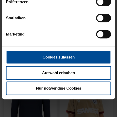
Präferenzen
Statistiken
Neu
Neu
SWEATER KARLSRUHE
SWEATER KARLSRUHE
Marketing
GRAU KIDS
GRAU
49,95 €
64,95 €
Cookies zulassen
Auswahl erlauben
Nur notwendige Cookies