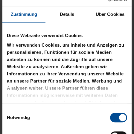
Zustimmung
Details
Über Cookies
Neu
Neu
Diese Webseite verwendet Cookies
Wir verwenden Cookies, um Inhalte und Anzeigen zu
T-SHIRT STADTMOMENTE
HOODIE STADTMOMENTE
personalisieren, Funktionen für soziale Medien
anbieten zu können und die Zugriffe auf unsere
29,95 €
59,95 €
Website zu analysieren. Außerdem geben wir
Informationen zu Ihrer Verwendung unserer Website
an unsere Partner für soziale Medien, Werbung und
Analysen weiter. Unsere Partner führen diese
Informationen möglicherweise mit weiteren Daten
zusammen, die Sie ihnen bereitgestellt haben oder
die sie im Rahmen Ihrer Nutzung der Dienste
Einwilligungsauswahl
gesammelt haben.
Notwendig