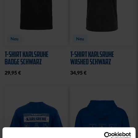
Neu
Neu
T-SHIRT KARLSRUHE
T-SHIRT KARLSRUHE
BADGE SCHWARZ
WASHED SCHWARZ
29,95 €
34,95 €