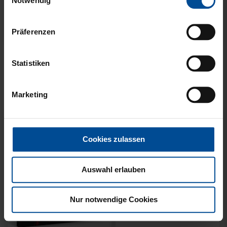
Notwendig
Präferenzen
Sale
HALF ZIP KRLSRH GRAU
BABY LÄTZCHEN-2ER
Statistiken
LADIES
SET
35,00 €
54,95 €
14,95 €
Marketing
30 Tage Bestpreis: 35,00 €
Cookies zulassen
Auswahl erlauben
Nur notwendige Cookies