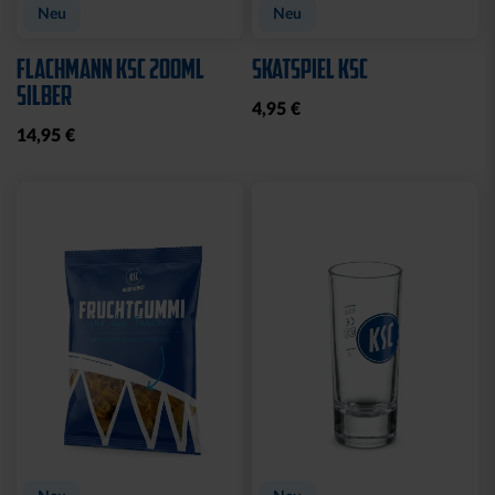
Ausverkauft
SCHLÜSSELANHÄNGER
MAGNET STADION 3D
KRONKORKEN MIT
7,95 €
FLASCHENÖFFNER
8,95 €