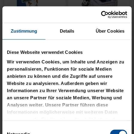
Zustimmung
Details
Über Cookies
KSC MEMO
GARTENZWERG STADION
Diese Webseite verwendet Cookies
12,95 €
34,95 €
Wir verwenden Cookies, um Inhalte und Anzeigen zu
personalisieren, Funktionen für soziale Medien
anbieten zu können und die Zugriffe auf unsere
Website zu analysieren. Außerdem geben wir
Informationen zu Ihrer Verwendung unserer Website
an unsere Partner für soziale Medien, Werbung und
Analysen weiter. Unsere Partner führen diese
Informationen möglicherweise mit weiteren Daten
zusammen, die Sie ihnen bereitgestellt haben oder
die sie im Rahmen Ihrer Nutzung der Dienste
Einwilligungsauswahl
gesammelt haben.