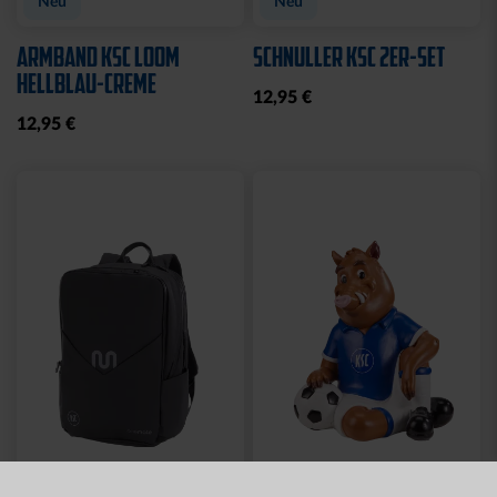
Neu
Neu
ARMBAND KSC LOOM
SCHNULLER KSC 2ER-SET
HELLBLAU-CREME
12,95 €
12,95 €
Neu
Neu