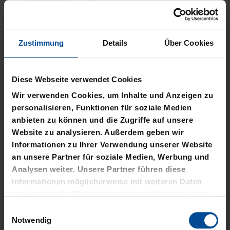
Zustimmung
Details
Über Cookies
Neu
Neu
PLÜSCHBALL LOGO
PIZZASCHNEIDER KSC
Diese Webseite verwendet Cookies
GROSS
12,95 €
Wir verwenden Cookies, um Inhalte und Anzeigen zu
14,95 €
personalisieren, Funktionen für soziale Medien
anbieten zu können und die Zugriffe auf unsere
Website zu analysieren. Außerdem geben wir
Informationen zu Ihrer Verwendung unserer Website
an unsere Partner für soziale Medien, Werbung und
Analysen weiter. Unsere Partner führen diese
Informationen möglicherweise mit weiteren Daten
zusammen, die Sie ihnen bereitgestellt haben oder
die sie im Rahmen Ihrer Nutzung der Dienste
Einwilligungsauswahl
gesammelt haben.
Notwendig