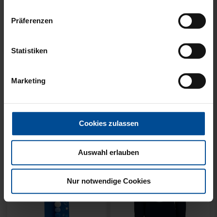
Präferenzen
Statistiken
KUSCHELTUCH MIT
BACKPACK WILLI
PLÜSCHKOPF
WILDPARK KIDS
Marketing
12,95 €
29,95 €
Cookies zulassen
Auswahl erlauben
Nur notwendige Cookies