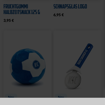
Neu
MÜTZE 47 LOGO
SPARWILLI KERAMIK
STREIFEN
12,95 €
29,95 €
Ausverkauft
Neu