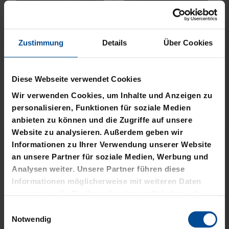
Zustimmung
Details
Über Cookies
Neu
Neu
JACKE HARRINGTON
MÜTZE 47 LOGO
Diese Webseite verwendet Cookies
SCHRIFTZUG NAVY
METALLIC NAVY
Wir verwenden Cookies, um Inhalte und Anzeigen zu
69,95 €
24,95 €
personalisieren, Funktionen für soziale Medien
anbieten zu können und die Zugriffe auf unsere
Website zu analysieren. Außerdem geben wir
Informationen zu Ihrer Verwendung unserer Website
an unsere Partner für soziale Medien, Werbung und
Analysen weiter. Unsere Partner führen diese
Informationen möglicherweise mit weiteren Daten
zusammen, die Sie ihnen bereitgestellt haben oder
die sie im Rahmen Ihrer Nutzung der Dienste
Einwilligungsauswahl
gesammelt haben.
Notwendig