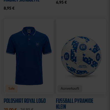
BBBANK WILDPARK
STIRNBAND LOGO GRAU
KARLSRUHE BRYX
19,95 €
39,95 €