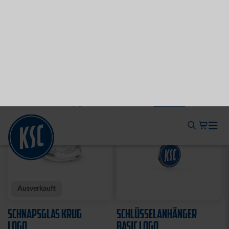
KUSCHELTUCH MIT
BACKPACK WILLI
PLÜSCHKOPF
WILDPARK KIDS
12,95 €
29,95 €