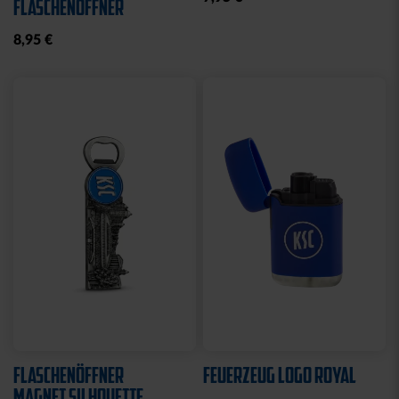
STADIONDECKE STADION
MÜTZE LOGO NAVY
BLAU 2025
19,95 €
39,95 €
Ausverkauft
Neu