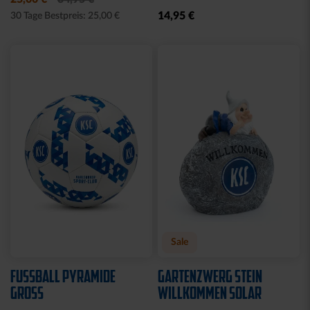
KSC MEMO
GARTENZWERG STADION
12,95 €
34,95 €
Sale
HALF ZIP KRLSRH GRAU
BABY LÄTZCHEN-2ER