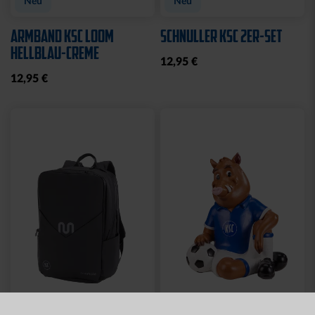
Neu
Neu
ARMBAND KSC LOOM
SCHNULLER KSC 2ER-SET
HELLBLAU-CREME
12,95 €
12,95 €
Neu
Neu