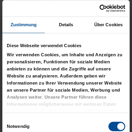
Zustimmung
Details
Über Cookies
Neu
Neu
PLÜSCHBALL LOGO
PIZZASCHNEIDER KSC
Diese Webseite verwendet Cookies
GROSS
12,95 €
Wir verwenden Cookies, um Inhalte und Anzeigen zu
14,95 €
personalisieren, Funktionen für soziale Medien
anbieten zu können und die Zugriffe auf unsere
Website zu analysieren. Außerdem geben wir
Informationen zu Ihrer Verwendung unserer Website
an unsere Partner für soziale Medien, Werbung und
Analysen weiter. Unsere Partner führen diese
Informationen möglicherweise mit weiteren Daten
zusammen, die Sie ihnen bereitgestellt haben oder
die sie im Rahmen Ihrer Nutzung der Dienste
Einwilligungsauswahl
gesammelt haben.
Notwendig