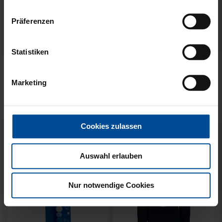
Präferenzen
Statistiken
KUSCHELTUCH MIT
BACKPACK WILLI
PLÜSCHKOPF
WILDPARK KIDS
Marketing
12,95 €
29,95 €
Cookies zulassen
Auswahl erlauben
Nur notwendige Cookies