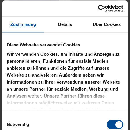
Zustimmung
Details
Über Cookies
Neu
Neu
JACKE HARRINGTON
MÜTZE 47 LOGO
Diese Webseite verwendet Cookies
SCHRIFTZUG NAVY
METALLIC NAVY
Wir verwenden Cookies, um Inhalte und Anzeigen zu
69,95 €
24,95 €
personalisieren, Funktionen für soziale Medien
anbieten zu können und die Zugriffe auf unsere
Website zu analysieren. Außerdem geben wir
Informationen zu Ihrer Verwendung unserer Website
an unsere Partner für soziale Medien, Werbung und
Analysen weiter. Unsere Partner führen diese
Informationen möglicherweise mit weiteren Daten
zusammen, die Sie ihnen bereitgestellt haben oder
die sie im Rahmen Ihrer Nutzung der Dienste
Einwilligungsauswahl
gesammelt haben.
Notwendig