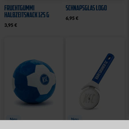
Neu
MÜTZE 47 LOGO
SPARWILLI KERAMIK
STREIFEN
12,95 €
29,95 €
Ausverkauft
Neu