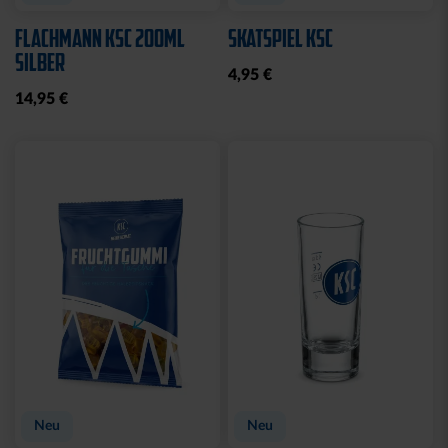
WASCHBEUTEL
BEANIE LOGO BOMMEL
KARLSRUHER SC
FARBEN
SCHWARZ
29,95 €
21,95 €