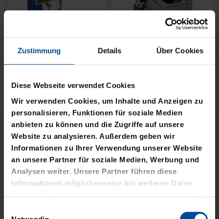
Zustimmung
Details
Über Cookies
KSC MEMO
GARTENZWERG STADION
Diese Webseite verwendet Cookies
12,95 €
34,95 €
Wir verwenden Cookies, um Inhalte und Anzeigen zu
personalisieren, Funktionen für soziale Medien
anbieten zu können und die Zugriffe auf unsere
Website zu analysieren. Außerdem geben wir
Informationen zu Ihrer Verwendung unserer Website
an unsere Partner für soziale Medien, Werbung und
Analysen weiter. Unsere Partner führen diese
Informationen möglicherweise mit weiteren Daten
zusammen, die Sie ihnen bereitgestellt haben oder
die sie im Rahmen Ihrer Nutzung der Dienste
Einwilligungsauswahl
gesammelt haben.