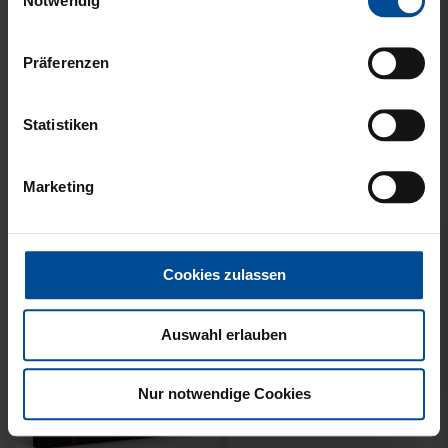
Notwendig
Präferenzen
Sale
HALF ZIP KRLSRH GRAU
BABY LÄTZCHEN-2ER
Statistiken
LADIES
SET
35,00 €
54,95 €
14,95 €
Marketing
30 Tage Bestpreis: 35,00 €
Cookies zulassen
Auswahl erlauben
Nur notwendige Cookies