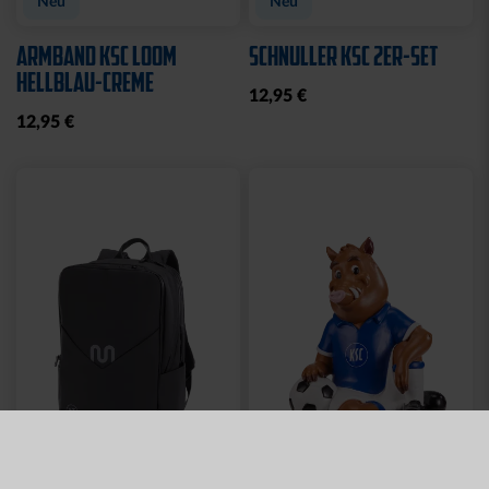
Neu
Neu
ARMBAND KSC LOOM
SCHNULLER KSC 2ER-SET
HELLBLAU-CREME
12,95 €
12,95 €
Neu
Neu