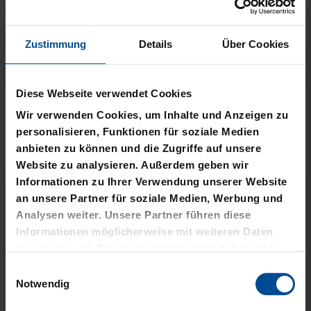
Zustimmung
Details
Über Cookies
Neu
Neu
Diese Webseite verwendet Cookies
PLÜSCHBALL LOGO
PIZZASCHNEIDER KSC
GROSS
Wir verwenden Cookies, um Inhalte und Anzeigen zu
12,95 €
personalisieren, Funktionen für soziale Medien
14,95 €
anbieten zu können und die Zugriffe auf unsere
Website zu analysieren. Außerdem geben wir
Informationen zu Ihrer Verwendung unserer Website
an unsere Partner für soziale Medien, Werbung und
Analysen weiter. Unsere Partner führen diese
Informationen möglicherweise mit weiteren Daten
zusammen, die Sie ihnen bereitgestellt haben oder
die sie im Rahmen Ihrer Nutzung der Dienste
Einwilligungsauswahl
gesammelt haben.
Notwendig