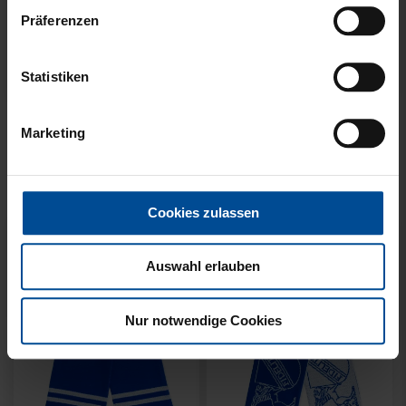
Präferenzen
Statistiken
Neu
Neu
SCHAL WILLI HELLBLAU
SCHAL STADION BLAU-
Marketing
KIDS
WEISS
14,95 €
21,95 €
Cookies zulassen
Auswahl erlauben
Nur notwendige Cookies