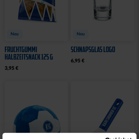
Neu
Neu
FRUCHTGUMMI
SCHNAPSGLAS LOGO
HALBZEITSNACK 125 G
6,95 €
3,95 €