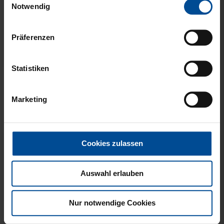
gesammelt haben.
Notwendig
Präferenzen
Neu
FISCHERHUT LOGO
HISSFLAGGE
Statistiken
SCHWARZ GROSS
KARLSRUHER SPORT-
CLUB
8,00 €
Marketing
39,95 €
Cookies zulassen
Auswahl erlauben
Nur notwendige Cookies