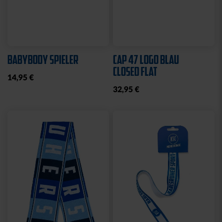
Sale
Neu
Ausverkauft
Neu
COLLEGE JACKE KSC
SWEATJACKE LOGO
NAVY-WEISS
GRAU 2025
35,00 €
79,95 €
30 Tage Bestpreis: 35,00 €