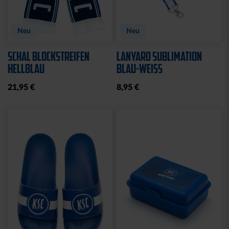
Neu
KISSEN TEDDY NAVY
BEANIE KIDS WILLI
2025
GRAU
17,95 €
19,95 €