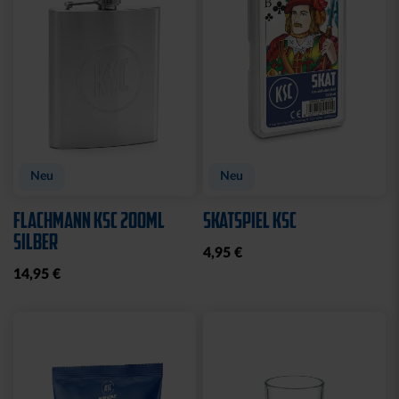
Ausverkauft
SCHLÜSSELANHÄNGER
MAGNET STADION 3D
KRONKORKEN MIT
7,95 €
FLASCHENÖFFNER
8,95 €