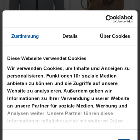
Neu
Ausverkauft
Zustimmung
Details
Über Cookies
PIN LOGO 2CM
FISCHERHUT LOGO
SCHWARZ KLEIN
4,95 €
Diese Webseite verwendet Cookies
8,00 €
Wir verwenden Cookies, um Inhalte und Anzeigen zu
personalisieren, Funktionen für soziale Medien
anbieten zu können und die Zugriffe auf unsere
Website zu analysieren. Außerdem geben wir
Informationen zu Ihrer Verwendung unserer Website
an unsere Partner für soziale Medien, Werbung und
Analysen weiter. Unsere Partner führen diese
Informationen möglicherweise mit weiteren Daten
zusammen, die Sie ihnen bereitgestellt haben oder
die sie im Rahmen Ihrer Nutzung der Dienste
Einwilligungsauswahl