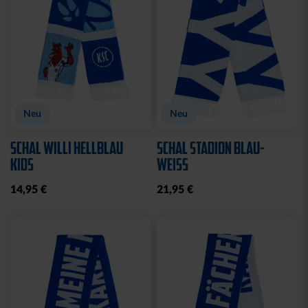
Sale
FUSSBALL PYRAMIDE
GARTENZWERG STEIN
GROSS
WILLKOMMEN SOLAR
19,95 €
20,00 €
39,95 €
30 Tage Bestpreis: 20,00 €