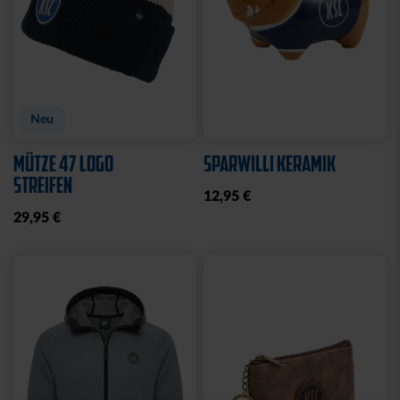
Neu
Neu
BADESCHLAPPEN BLAU-
BROTDOSE KSC LOGO
WEISS
12,95 €
24,95 €