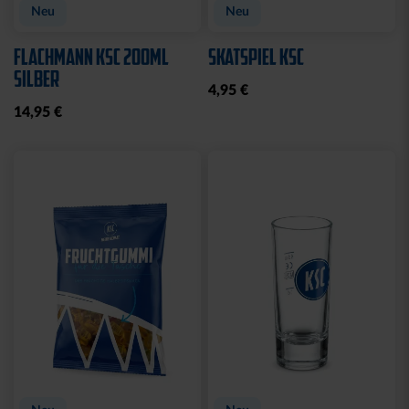
Ausverkauft
SCHLÜSSELANHÄNGER
MAGNET STADION 3D
KRONKORKEN MIT
7,95 €
FLASCHENÖFFNER
8,95 €