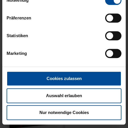
Notwendig
Präferenzen
Sale
HALF ZIP KRLSRH GRAU
BABY LÄTZCHEN-2ER
Statistiken
LADIES
SET
35,00 €
54,95 €
14,95 €
Marketing
30 Tage Bestpreis: 35,00 €
Cookies zulassen
Auswahl erlauben
Nur notwendige Cookies