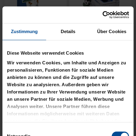
Zustimmung
Details
Über Cookies
KSC MEMO
GARTENZWERG STADION
Diese Webseite verwendet Cookies
12,95 €
34,95 €
Wir verwenden Cookies, um Inhalte und Anzeigen zu
personalisieren, Funktionen für soziale Medien
anbieten zu können und die Zugriffe auf unsere
Website zu analysieren. Außerdem geben wir
Informationen zu Ihrer Verwendung unserer Website
an unsere Partner für soziale Medien, Werbung und
Analysen weiter. Unsere Partner führen diese
Informationen möglicherweise mit weiteren Daten
zusammen, die Sie ihnen bereitgestellt haben oder
die sie im Rahmen Ihrer Nutzung der Dienste
Einwilligungsauswahl
gesammelt haben.