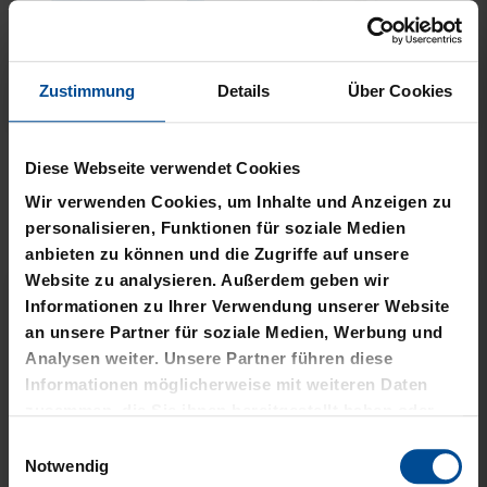
Zustimmung
Details
Über Cookies
Neu
Neu
PLÜSCHBALL LOGO
PIZZASCHNEIDER KSC
Diese Webseite verwendet Cookies
GROSS
12,95 €
Wir verwenden Cookies, um Inhalte und Anzeigen zu
14,95 €
personalisieren, Funktionen für soziale Medien
anbieten zu können und die Zugriffe auf unsere
Website zu analysieren. Außerdem geben wir
Informationen zu Ihrer Verwendung unserer Website
an unsere Partner für soziale Medien, Werbung und
Analysen weiter. Unsere Partner führen diese
Informationen möglicherweise mit weiteren Daten
zusammen, die Sie ihnen bereitgestellt haben oder
die sie im Rahmen Ihrer Nutzung der Dienste
Einwilligungsauswahl
gesammelt haben.
Notwendig