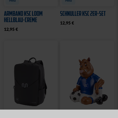
Neu
Neu
ARMBAND KSC LOOM
SCHNULLER KSC 2ER-SET
HELLBLAU-CREME
12,95 €
12,95 €
Neu
Neu