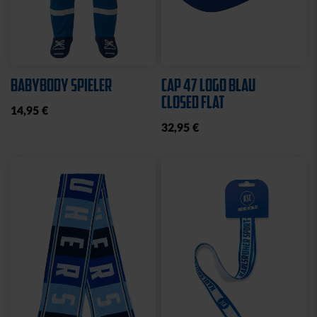
Sale
Neu
Ausverkauft
Neu
COLLEGE JACKE KSC
SWEATJACKE LOGO
NAVY-WEISS
GRAU 2025
35,00 €
79,95 €
30 Tage Bestpreis: 35,00 €