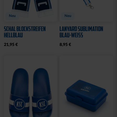
Neu
KISSEN TEDDY NAVY
BEANIE KIDS WILLI
2025
GRAU
17,95 €
19,95 €