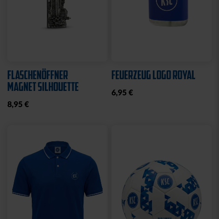
Neu
Neu
ARMBAND KSC LOOM
SCHNULLER KSC 2ER-SET
HELLBLAU-CREME
12,95 €
12,95 €