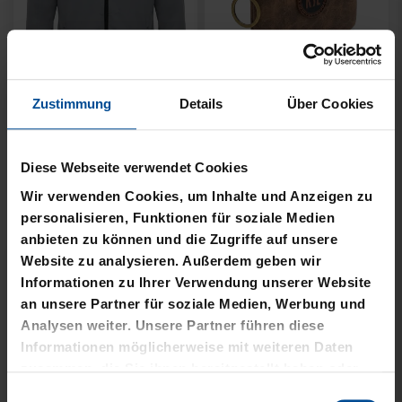
Neu
Ausverkauft
Zustimmung
Details
Über Cookies
PIN LOGO 2CM
FISCHERHUT LOGO
SCHWARZ KLEIN
4,95 €
Diese Webseite verwendet Cookies
8,00 €
Wir verwenden Cookies, um Inhalte und Anzeigen zu
personalisieren, Funktionen für soziale Medien
anbieten zu können und die Zugriffe auf unsere
Website zu analysieren. Außerdem geben wir
Informationen zu Ihrer Verwendung unserer Website
an unsere Partner für soziale Medien, Werbung und
Analysen weiter. Unsere Partner führen diese
Informationen möglicherweise mit weiteren Daten
zusammen, die Sie ihnen bereitgestellt haben oder
die sie im Rahmen Ihrer Nutzung der Dienste
Einwilligungsauswahl