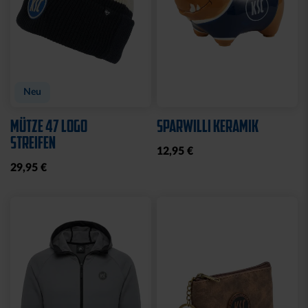
Neu
Neu
BADESCHLAPPEN BLAU-
BROTDOSE KSC LOGO
WEISS
12,95 €
24,95 €