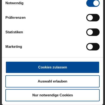
gesammelt haben.
Notwendig
Präferenzen
Neu
FISCHERHUT LOGO
HISSFLAGGE
Statistiken
SCHWARZ GROSS
KARLSRUHER SPORT-
CLUB
Marketing
8,00 €
39,95 €
Cookies zulassen
Auswahl erlauben
Nur notwendige Cookies