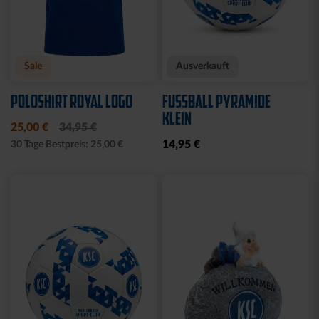
Neu
Neu
RUCKSACK ONEMATE
SPARDOSE WILLI
BACKPACK PRO2
19,95 €
SCHWARZ
149,00 €