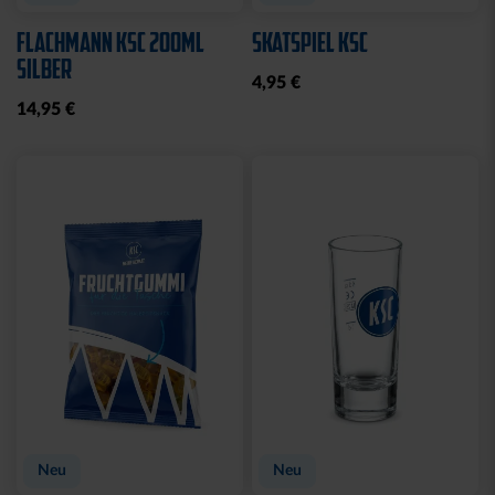
WASCHBEUTEL
BEANIE LOGO BOMMEL
KARLSRUHER SC
FARBEN
SCHWARZ
29,95 €
21,95 €