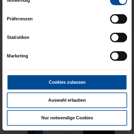
Notwendig
Präferenzen
Statistiken
KUSCHELTUCH MIT
BACKPACK WILLI
PLÜSCHKOPF
WILDPARK KIDS
Marketing
12,95 €
29,95 €
Cookies zulassen
Auswahl erlauben
Nur notwendige Cookies