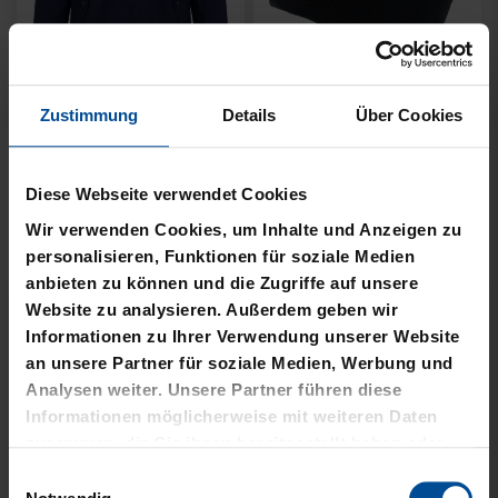
Neu
Neu
Zustimmung
Details
Über Cookies
JACKE HARRINGTON
MÜTZE 47 LOGO
SCHRIFTZUG NAVY
METALLIC NAVY
Diese Webseite verwendet Cookies
Wir verwenden Cookies, um Inhalte und Anzeigen zu
69,95 €
24,95 €
personalisieren, Funktionen für soziale Medien
anbieten zu können und die Zugriffe auf unsere
Website zu analysieren. Außerdem geben wir
Informationen zu Ihrer Verwendung unserer Website
an unsere Partner für soziale Medien, Werbung und
Analysen weiter. Unsere Partner führen diese
Informationen möglicherweise mit weiteren Daten
zusammen, die Sie ihnen bereitgestellt haben oder
die sie im Rahmen Ihrer Nutzung der Dienste
Einwilligungsauswahl
gesammelt haben.