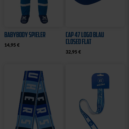
Sale
Neu
Ausverkauft
Neu
COLLEGE JACKE KSC
SWEATJACKE LOGO
NAVY-WEISS
GRAU 2025
35,00 €
79,95 €
30 Tage Bestpreis: 35,00 €