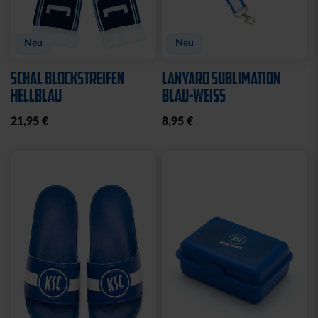
Neu
KISSEN TEDDY NAVY
BEANIE KIDS WILLI
2025
GRAU
17,95 €
19,95 €