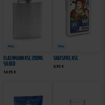
Ausverkauft
SCHLÜSSELANHÄNGER
MAGNET STADION 3D
KRONKORKEN MIT
7,95 €
FLASCHENÖFFNER
8,95 €