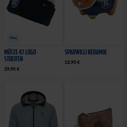
Neu
Neu
BADESCHLAPPEN BLAU-
BROTDOSE KSC LOGO
WEISS
12,95 €
24,95 €