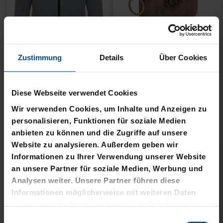
Neu
Ausverkauft
Zustimmung
Details
Über Cookies
PIN LOGO 2CM
FISCHERHUT LOGO
SCHWARZ KLEIN
4,95 €
Diese Webseite verwendet Cookies
8,00 €
Wir verwenden Cookies, um Inhalte und Anzeigen zu
personalisieren, Funktionen für soziale Medien
anbieten zu können und die Zugriffe auf unsere
Website zu analysieren. Außerdem geben wir
Informationen zu Ihrer Verwendung unserer Website
an unsere Partner für soziale Medien, Werbung und
Analysen weiter. Unsere Partner führen diese
Informationen möglicherweise mit weiteren Daten
zusammen, die Sie ihnen bereitgestellt haben oder
die sie im Rahmen Ihrer Nutzung der Dienste
Einwilligungsauswahl