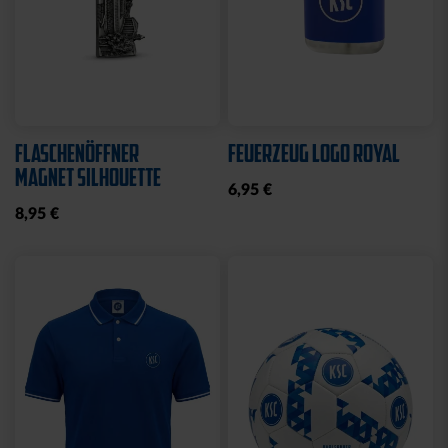
Neu
Neu
ARMBAND KSC LOOM
SCHNULLER KSC 2ER-SET
HELLBLAU-CREME
12,95 €
12,95 €