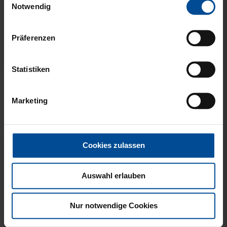
gesammelt haben.
Notwendig
Präferenzen
Neu
FISCHERHUT LOGO
HISSFLAGGE
Statistiken
SCHWARZ GROSS
KARLSRUHER SPORT-
CLUB
Marketing
8,00 €
39,95 €
Cookies zulassen
Auswahl erlauben
Nur notwendige Cookies