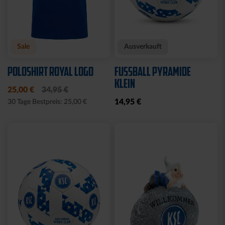
Neu
Neu
RUCKSACK ONEMATE
SPARDOSE WILLI
BACKPACK PRO2
19,95 €
SCHWARZ
149,00 €