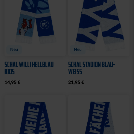
Sale
FUSSBALL PYRAMIDE
GARTENZWERG STEIN
GROSS
WILLKOMMEN SOLAR
19,95 €
20,00 €
39,95 €
30 Tage Bestpreis: 20,00 €