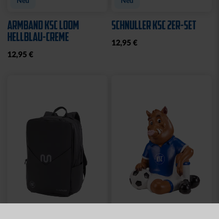
Neu
Neu
ARMBAND KSC LOOM
SCHNULLER KSC 2ER-SET
HELLBLAU-CREME
12,95 €
12,95 €
Neu
Neu