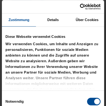
Zustimmung
Details
Über Cookies
Neu
Neu
PLÜSCHBALL LOGO
PIZZASCHNEIDER KSC
Diese Webseite verwendet Cookies
GROSS
12,95 €
Wir verwenden Cookies, um Inhalte und Anzeigen zu
14,95 €
personalisieren, Funktionen für soziale Medien
anbieten zu können und die Zugriffe auf unsere
Website zu analysieren. Außerdem geben wir
Informationen zu Ihrer Verwendung unserer Website
an unsere Partner für soziale Medien, Werbung und
Analysen weiter. Unsere Partner führen diese
Informationen möglicherweise mit weiteren Daten
zusammen, die Sie ihnen bereitgestellt haben oder
die sie im Rahmen Ihrer Nutzung der Dienste
Einwilligungsauswahl
gesammelt haben.
Notwendig