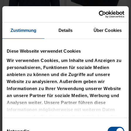
Neu
Neu
Zustimmung
Details
Über Cookies
JACKE HARRINGTON
MÜTZE 47 LOGO
SCHRIFTZUG NAVY
METALLIC NAVY
Diese Webseite verwendet Cookies
Wir verwenden Cookies, um Inhalte und Anzeigen zu
69,95 €
24,95 €
personalisieren, Funktionen für soziale Medien
anbieten zu können und die Zugriffe auf unsere
Website zu analysieren. Außerdem geben wir
Informationen zu Ihrer Verwendung unserer Website
an unsere Partner für soziale Medien, Werbung und
Analysen weiter. Unsere Partner führen diese
Informationen möglicherweise mit weiteren Daten
zusammen, die Sie ihnen bereitgestellt haben oder
die sie im Rahmen Ihrer Nutzung der Dienste
Einwilligungsauswahl
gesammelt haben.