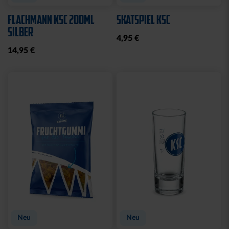
WASCHBEUTEL
BEANIE LOGO BOMMEL
KARLSRUHER SC
FARBEN
SCHWARZ
29,95 €
21,95 €