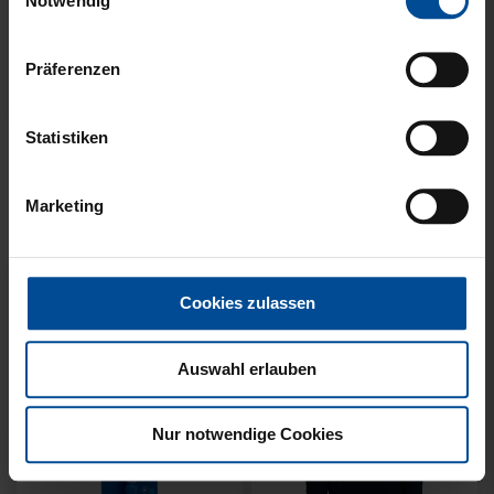
Notwendig
Präferenzen
Statistiken
KUSCHELTUCH MIT
BACKPACK WILLI
PLÜSCHKOPF
WILDPARK KIDS
Marketing
12,95 €
29,95 €
Cookies zulassen
Auswahl erlauben
Nur notwendige Cookies