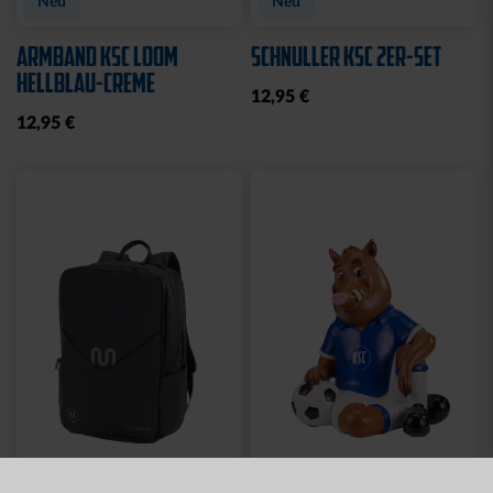
Neu
Neu
ARMBAND KSC LOOM
SCHNULLER KSC 2ER-SET
HELLBLAU-CREME
12,95 €
12,95 €
Neu
Neu