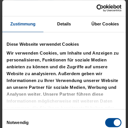
Zustimmung
Details
Über Cookies
Neu
Neu
PLÜSCHBALL LOGO
PIZZASCHNEIDER KSC
Diese Webseite verwendet Cookies
GROSS
12,95 €
Wir verwenden Cookies, um Inhalte und Anzeigen zu
14,95 €
personalisieren, Funktionen für soziale Medien
anbieten zu können und die Zugriffe auf unsere
Website zu analysieren. Außerdem geben wir
Informationen zu Ihrer Verwendung unserer Website
an unsere Partner für soziale Medien, Werbung und
Analysen weiter. Unsere Partner führen diese
Informationen möglicherweise mit weiteren Daten
zusammen, die Sie ihnen bereitgestellt haben oder
die sie im Rahmen Ihrer Nutzung der Dienste
Einwilligungsauswahl
gesammelt haben.
Notwendig