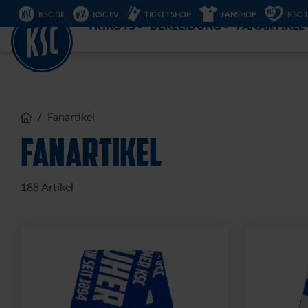
DIREKT
KSC.DE
KSC.EV
TICKETSHOP
FANSHOP
KSC 
ZUM
INHALT
TRIKOTS
BEKLEIDUNG
FANARTIKEL
Fanartikel
FANARTIKEL
188
Artikel