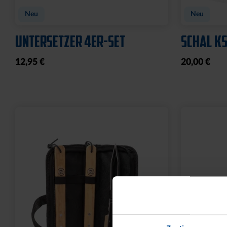
Neu
Neu
UNTERSETZER 4ER-SET
SCHAL KS
12,95 €
20,00 €