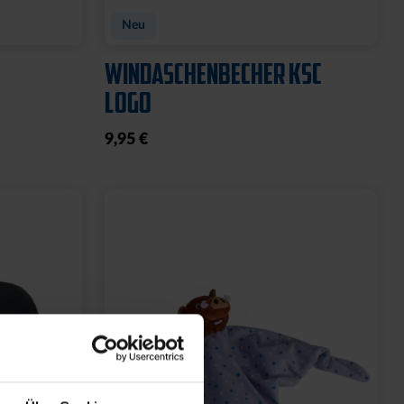
Neu
WINDASCHENBECHER KSC
LOGO
9,95 €