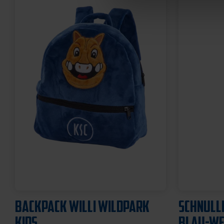
BACKPACK WILLI WILDPARK
SCHNULL
KIDS
BLAU-WEI