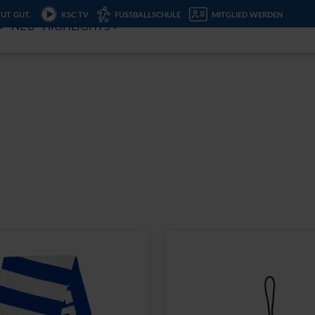
TUT GUT.
KSC TV
FUSSBALLSCHULE
MITGLIED WERDEN
NEU
HIGHLIGHTS