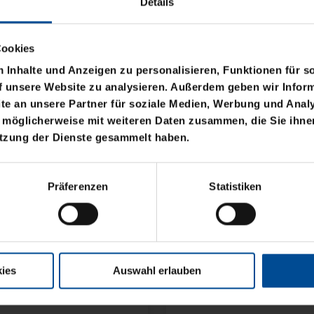
Details
Cookies
Inhalte und Anzeigen zu personalisieren, Funktionen für s
f unsere Website zu analysieren. Außerdem geben wir Inform
e an unsere Partner für soziale Medien, Werbung und Analy
 möglicherweise mit weiteren Daten zusammen, die Sie ihnen
Neu
utzung der Dienste gesammelt haben.
NE KSC FLEXI
MÜTZE 47 LOGO METAL
Präferenzen
Statistiken
NAVY
24,95 €
ies
Auswahl erlauben