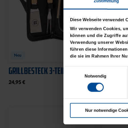
Zustimmung
Diese Webseite verwendet 
Wir verwenden Cookies, um 
können und die Zugriffe au
Verwendung unserer Websit
führen diese Informationen
Neu
Neu
die sie im Rahmen Ihrer N
GRILLBESTECK 3-TEILIG
HUNDELEI
Einwilligungsauswahl
Notwendig
24,95 €
19,95 €
Nur notwendige Cook