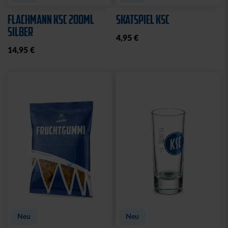
WASCHBEUTEL
BEANIE LOGO BOMMEL
KARLSRUHER SC
FARBEN
SCHWARZ
29,95 €
21,95 €