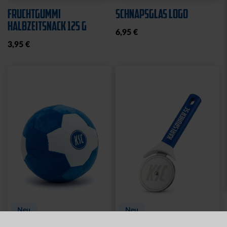
Neu
MÜTZE 47 LOGO
SPARWILLI KERAMIK
STREIFEN
12,95 €
29,95 €
Ausverkauft
Neu