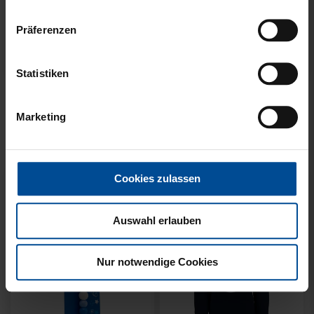
Präferenzen
Statistiken
KUSCHELTUCH MIT
BACKPACK WILLI
PLÜSCHKOPF
WILDPARK KIDS
Marketing
12,95 €
29,95 €
Cookies zulassen
Auswahl erlauben
Nur notwendige Cookies