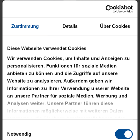
Zustimmung
Details
Über Cookies
Neu
Neu
JACKE HARRINGTON
MÜTZE 47 LOGO
Diese Webseite verwendet Cookies
SCHRIFTZUG NAVY
METALLIC NAVY
Wir verwenden Cookies, um Inhalte und Anzeigen zu
69,95 €
24,95 €
personalisieren, Funktionen für soziale Medien
anbieten zu können und die Zugriffe auf unsere
Website zu analysieren. Außerdem geben wir
Informationen zu Ihrer Verwendung unserer Website
an unsere Partner für soziale Medien, Werbung und
Analysen weiter. Unsere Partner führen diese
Informationen möglicherweise mit weiteren Daten
zusammen, die Sie ihnen bereitgestellt haben oder
die sie im Rahmen Ihrer Nutzung der Dienste
Einwilligungsauswahl
gesammelt haben.
Notwendig