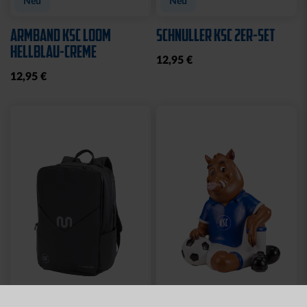
Neu
Neu
ARMBAND KSC LOOM
SCHNULLER KSC 2ER-SET
HELLBLAU-CREME
12,95 €
12,95 €
Neu
Neu