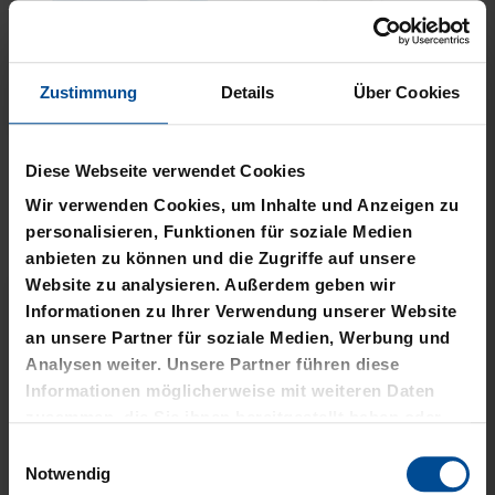
Zustimmung
Details
Über Cookies
Neu
Neu
PLÜSCHBALL LOGO
PIZZASCHNEIDER KSC
Diese Webseite verwendet Cookies
GROSS
12,95 €
Wir verwenden Cookies, um Inhalte und Anzeigen zu
14,95 €
personalisieren, Funktionen für soziale Medien
anbieten zu können und die Zugriffe auf unsere
Website zu analysieren. Außerdem geben wir
Informationen zu Ihrer Verwendung unserer Website
an unsere Partner für soziale Medien, Werbung und
Analysen weiter. Unsere Partner führen diese
Informationen möglicherweise mit weiteren Daten
zusammen, die Sie ihnen bereitgestellt haben oder
die sie im Rahmen Ihrer Nutzung der Dienste
Einwilligungsauswahl
gesammelt haben.
Notwendig