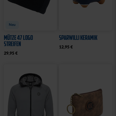
Neu
Neu
ARMBAND KSC LOOM
SCHNULLER KSC 2ER-SET
HELLBLAU-CREME
12,95 €
12,95 €