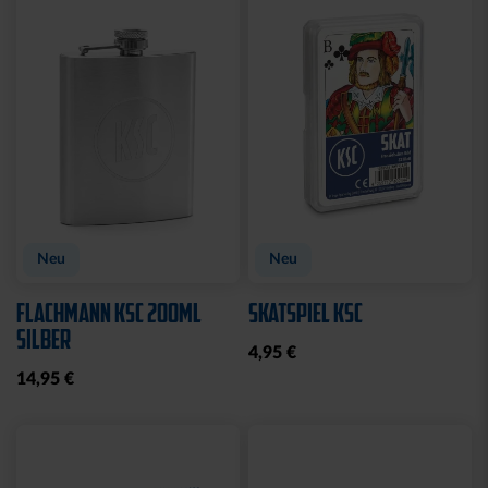
Ausverkauft
SCHLÜSSELANHÄNGER
MAGNET STADION 3D
KRONKORKEN MIT
7,95 €
FLASCHENÖFFNER
8,95 €