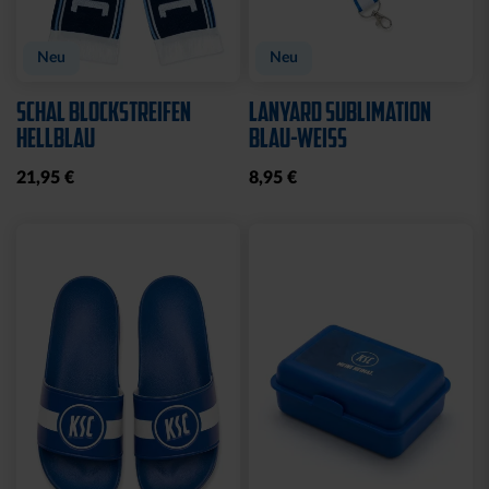
Neu
KISSEN TEDDY NAVY
BEANIE KIDS WILLI
2025
GRAU
17,95 €
19,95 €