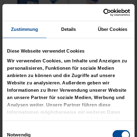
Zustimmung
Details
Über Cookies
Neu
Ausverkauft
PIN LOGO 2CM
FISCHERHUT LOGO
SCHWARZ KLEIN
Diese Webseite verwendet Cookies
4,95 €
Wir verwenden Cookies, um Inhalte und Anzeigen zu
8,00 €
personalisieren, Funktionen für soziale Medien
anbieten zu können und die Zugriffe auf unsere
Website zu analysieren. Außerdem geben wir
Informationen zu Ihrer Verwendung unserer Website
an unsere Partner für soziale Medien, Werbung und
Analysen weiter. Unsere Partner führen diese
Informationen möglicherweise mit weiteren Daten
zusammen, die Sie ihnen bereitgestellt haben oder
die sie im Rahmen Ihrer Nutzung der Dienste
Einwilligungsauswahl
gesammelt haben.
Notwendig