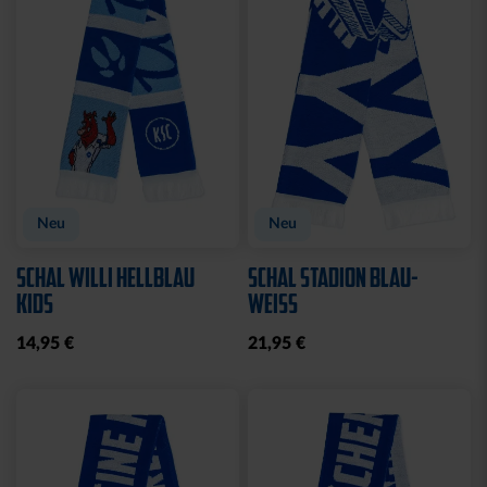
Sale
FUSSBALL PYRAMIDE
GARTENZWERG STEIN
GROSS
WILLKOMMEN SOLAR
19,95 €
20,00 €
39,95 €
30 Tage Bestpreis: 20,00 €