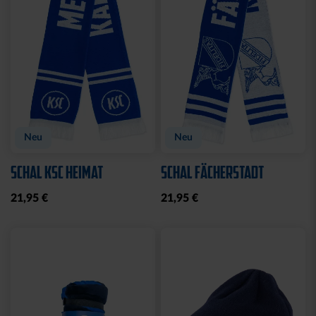
BABYBODY SPIELER
CAP 47 LOGO BLAU
CLOSED FLAT
14,95 €
32,95 €