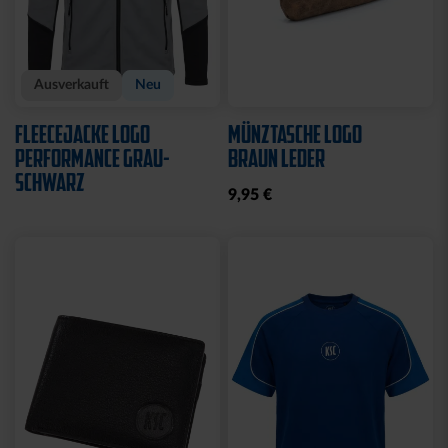
Neu
Neu
RUCKSACK ONEMATE
SPARDOSE WILLI
BACKPACK PRO2
19,95 €
SCHWARZ
149,00 €