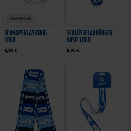
Sale
Neu
Ausverkauft
Neu
COLLEGE JACKE KSC
SWEATJACKE LOGO
NAVY-WEISS
GRAU 2025
35,00 €
79,95 €
30 Tage Bestpreis: 35,00 €