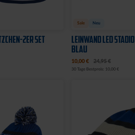
t
HUT LOGO SCHWARZ
FISCHERHUT LOGO S
GROSS
8,00 €