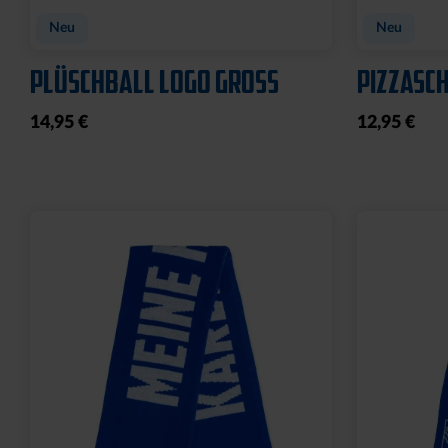
FLEECEJACKE LOGO
MÜNZTAS
PERFORMANCE GRAU-
LEDER
SCHWARZ
9,95 €