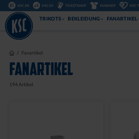
KSC.DE
KSC.EV
TICKETSHOP
FANSHOP
KSC 
ZUM
INHALT
TRIKOTS
BEKLEIDUNG
FANARTIKEL
Sale
HALF ZIP KRLSRH GRAU
BABY LÄ
LADIES
14,95 €
35,00 €
54,95 €
30 Tage Bestpreis: 35,00 €