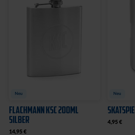
WASCHBEUTEL KARLSRUHER
BEANIE 
SC SCHWARZ
FARBEN
21,95 €
29,95 €