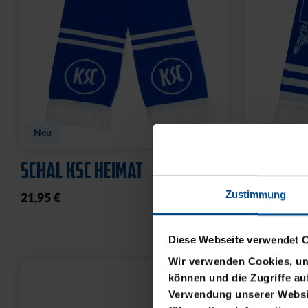
Ausverkauft
SCHNAPSGLAS KRUG LOGO
SCHLÜSS
BASIC LO
6,95 €
Zustimmung
8,95 €
Diese Webseite verwendet 
Wir verwenden Cookies, um 
können und die Zugriffe au
Verwendung unserer Websit