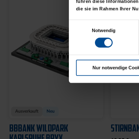
führen diese Informationen
die sie im Rahmen Ihrer N
Einwilligungsauswahl
Notwendig
Nur notwendige Cook
Neu
Neu
SCHAL BLOCKSTREIFEN
LANYARD
HELLBLAU
BLAU-WEI