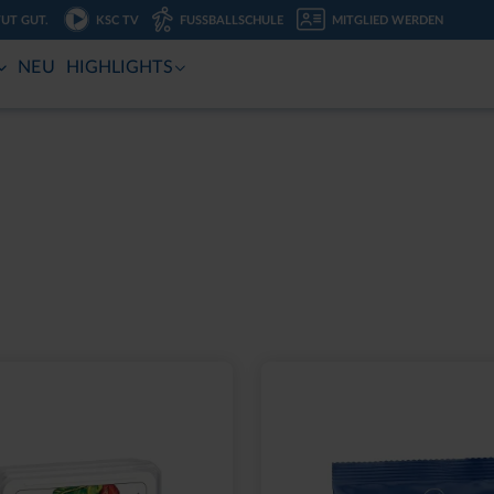
TUT GUT.
KSC TV
FUSSBALLSCHULE
MITGLIED WERDEN
NEU
HIGHLIGHTS
Sale
Neu
TZCHEN-2ER SET
LEINWAND LED STADI
BLAU
10,00 €
24,95 €
30 Tage Bestpreis: 10,00 €