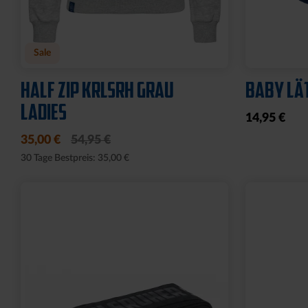
Neu
Ausverkauf
PIN LOGO 2CM
FISCHER
KLEIN
4,95 €
8,00 €