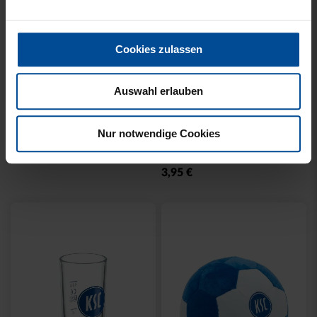
Cookies zulassen
Auswahl erlauben
Neu
Neu
SKATSPIEL KSC
FRUCHTGUMMI
Nur notwendige Cookies
HALBZEITSNACK 125 G
4,95 €
3,95 €