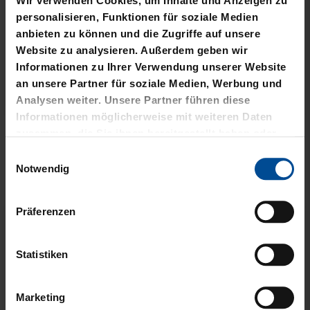
Wir verwenden Cookies, um Inhalte und Anzeigen zu
personalisieren, Funktionen für soziale Medien
anbieten zu können und die Zugriffe auf unsere
Website zu analysieren. Außerdem geben wir
Informationen zu Ihrer Verwendung unserer Website
an unsere Partner für soziale Medien, Werbung und
Analysen weiter. Unsere Partner führen diese
Neu
Neu
Informationen möglicherweise mit weiteren Daten
HUNDELEINE KSC FLEXI
FLACHMANN KSC 200ML
zusammen, die Sie ihnen bereitgestellt haben oder
SILBER
die sie im Rahmen Ihrer Nutzung der Dienste
Einwilligungsauswahl
19,95 €
gesammelt haben.
Notwendig
14,95 €
Präferenzen
Statistiken
Marketing