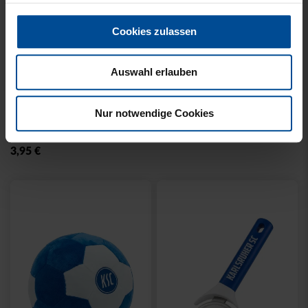
Cookies zulassen
Auswahl erlauben
Neu
Neu
FRUCHTGUMMI
SCHNAPSGLAS LOGO
Nur notwendige Cookies
HALBZEITSNACK 125 G
6,95 €
3,95 €