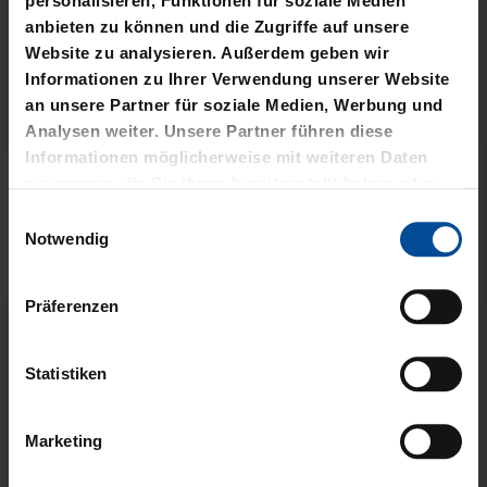
personalisieren, Funktionen für soziale Medien
anbieten zu können und die Zugriffe auf unsere
Website zu analysieren. Außerdem geben wir
Informationen zu Ihrer Verwendung unserer Website
an unsere Partner für soziale Medien, Werbung und
Analysen weiter. Unsere Partner führen diese
Neu
Neu
Informationen möglicherweise mit weiteren Daten
FLACHMANN KSC 200ML
SKATSPIEL KSC
zusammen, die Sie ihnen bereitgestellt haben oder
SILBER
die sie im Rahmen Ihrer Nutzung der Dienste
Einwilligungsauswahl
4,95 €
gesammelt haben.
Notwendig
14,95 €
Präferenzen
Statistiken
Marketing