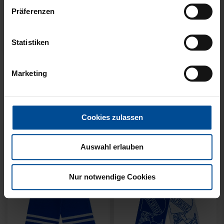
Präferenzen
Statistiken
Neu
Neu
SCHAL WILLI HELLBLAU
SCHAL STADION BLAU-
Marketing
KIDS
WEISS
14,95 €
21,95 €
Cookies zulassen
Auswahl erlauben
Nur notwendige Cookies