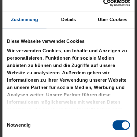
Zustimmung
Details
Über Cookies
Neu
Neu
Diese Webseite verwendet Cookies
PLÜSCHBALL LOGO
PIZZASCHNEIDER KSC
GROSS
Wir verwenden Cookies, um Inhalte und Anzeigen zu
12,95 €
personalisieren, Funktionen für soziale Medien
14,95 €
anbieten zu können und die Zugriffe auf unsere
Website zu analysieren. Außerdem geben wir
Informationen zu Ihrer Verwendung unserer Website
an unsere Partner für soziale Medien, Werbung und
Analysen weiter. Unsere Partner führen diese
Informationen möglicherweise mit weiteren Daten
zusammen, die Sie ihnen bereitgestellt haben oder
die sie im Rahmen Ihrer Nutzung der Dienste
Einwilligungsauswahl
gesammelt haben.
Notwendig