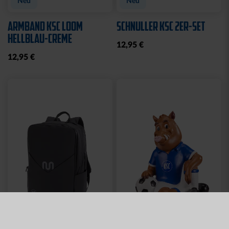
Neu
Neu
ARMBAND KSC LOOM
SCHNULLER KSC 2ER-SET
HELLBLAU-CREME
12,95 €
12,95 €
Neu
Neu