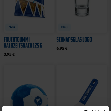
Neu
Neu
FRUCHTGUMMI
SCHNAPSGLAS LOGO
HALBZEITSNACK 125 G
6,95 €
3,95 €