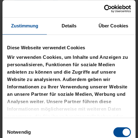
Zustimmung
Details
Über Cookies
Neu
Neu
PLÜSCHBALL LOGO
PIZZASCHNEIDER KSC
Diese Webseite verwendet Cookies
GROSS
12,95 €
Wir verwenden Cookies, um Inhalte und Anzeigen zu
14,95 €
personalisieren, Funktionen für soziale Medien
anbieten zu können und die Zugriffe auf unsere
Website zu analysieren. Außerdem geben wir
Informationen zu Ihrer Verwendung unserer Website
an unsere Partner für soziale Medien, Werbung und
Analysen weiter. Unsere Partner führen diese
Informationen möglicherweise mit weiteren Daten
zusammen, die Sie ihnen bereitgestellt haben oder
die sie im Rahmen Ihrer Nutzung der Dienste
Einwilligungsauswahl
gesammelt haben.
Notwendig