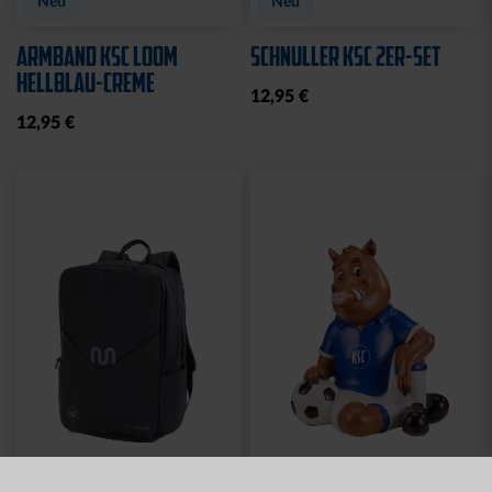
Neu
Neu
ARMBAND KSC LOOM
SCHNULLER KSC 2ER-SET
HELLBLAU-CREME
12,95 €
12,95 €
Neu
Neu