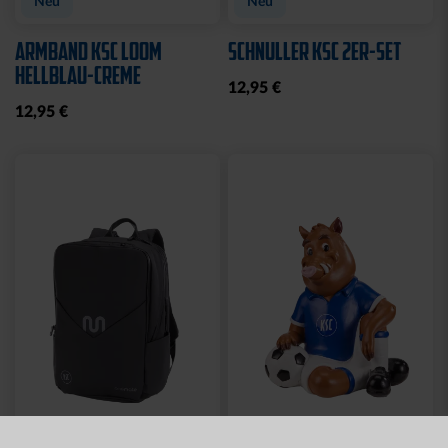
Neu
Neu
ARMBAND KSC LOOM
SCHNULLER KSC 2ER-SET
HELLBLAU-CREME
12,95 €
12,95 €
Neu
Neu