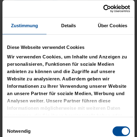
Zustimmung
Details
Über Cookies
Neu
Neu
PLÜSCHBALL LOGO
PIZZASCHNEIDER KSC
Diese Webseite verwendet Cookies
GROSS
12,95 €
Wir verwenden Cookies, um Inhalte und Anzeigen zu
14,95 €
personalisieren, Funktionen für soziale Medien
anbieten zu können und die Zugriffe auf unsere
Website zu analysieren. Außerdem geben wir
Informationen zu Ihrer Verwendung unserer Website
an unsere Partner für soziale Medien, Werbung und
Analysen weiter. Unsere Partner führen diese
Informationen möglicherweise mit weiteren Daten
zusammen, die Sie ihnen bereitgestellt haben oder
die sie im Rahmen Ihrer Nutzung der Dienste
Einwilligungsauswahl
gesammelt haben.
Notwendig