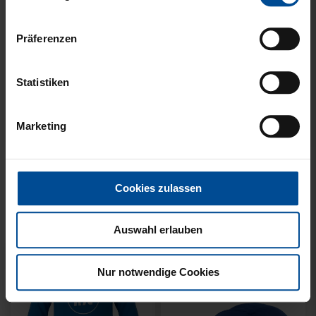
Präferenzen
Statistiken
KUSCHELTUCH MIT
BACKPACK WILLI
Marketing
PLÜSCHKOPF
WILDPARK KIDS
12,95 €
29,95 €
Cookies zulassen
Auswahl erlauben
Nur notwendige Cookies