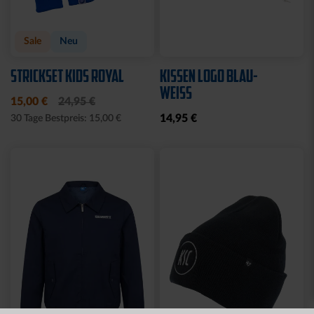
Neu
MÜTZE 47 LOGO
SPARWILLI KERAMIK
STREIFEN
12,95 €
29,95 €