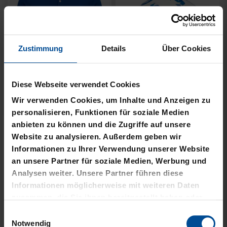
Zustimmung
Details
Über Cookies
Neu
Neu
Diese Webseite verwendet Cookies
JACKE HARRINGTON
MÜTZE 47 LOGO
Wir verwenden Cookies, um Inhalte und Anzeigen zu
SCHRIFTZUG NAVY
METALLIC NAVY
personalisieren, Funktionen für soziale Medien
anbieten zu können und die Zugriffe auf unsere
69,95 €
24,95 €
Website zu analysieren. Außerdem geben wir
Informationen zu Ihrer Verwendung unserer Website
an unsere Partner für soziale Medien, Werbung und
Analysen weiter. Unsere Partner führen diese
Informationen möglicherweise mit weiteren Daten
zusammen, die Sie ihnen bereitgestellt haben oder
die sie im Rahmen Ihrer Nutzung der Dienste
Einwilligungsauswahl
gesammelt haben.
Notwendig