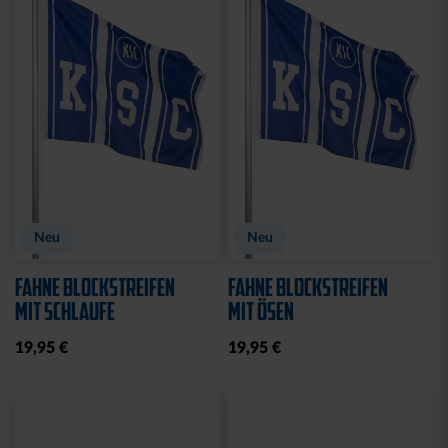
Sale
TURNBEUTEL WILLI
DUFTBAUM LOGO "NEW
WILDPARK
CAR"
7,00 €
10,65 €
2,50 €
30 Tage Bestpreis: 7,00 €