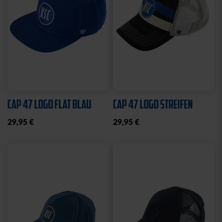
Ausverkauft
Neu
BBBANK WILDPARK
STIRNBAND LOGO GRAU
KARLSRUHE BRYX
19,95 €
39,95 €