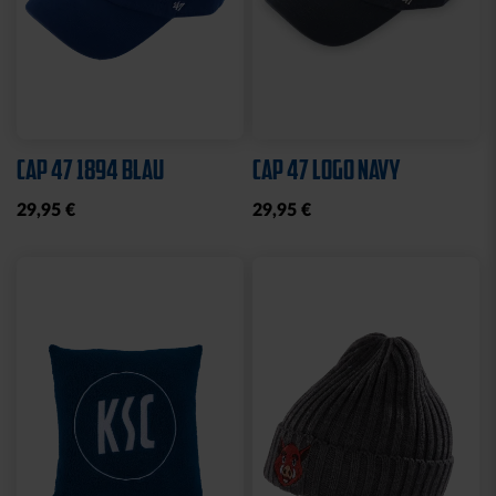
Sale
Neu
LEINWAND LED STADION
FEDERMÄPPCHEN
BLAU
KARLSRUHER SC
10,00 €
24,95 €
14,95 €
30 Tage Bestpreis: 10,00 €