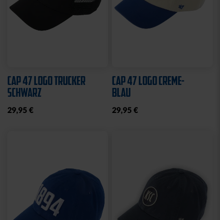
Sale
HALF ZIP KRLSRH GRAU
BABY LÄTZCHEN-2ER
LADIES
SET
35,00 €
54,95 €
14,95 €
30 Tage Bestpreis: 35,00 €