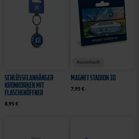
Neu
KISSEN TEDDY NAVY
BEANIE KIDS WILLI
2025
GRAU
17,95 €
19,95 €