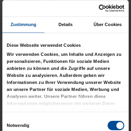
Zustimmung
Details
Über Cookies
Neu
Neu
PLÜSCHBALL LOGO
PIZZASCHNEIDER KSC
Diese Webseite verwendet Cookies
GROSS
12,95 €
Wir verwenden Cookies, um Inhalte und Anzeigen zu
14,95 €
personalisieren, Funktionen für soziale Medien
anbieten zu können und die Zugriffe auf unsere
Website zu analysieren. Außerdem geben wir
Informationen zu Ihrer Verwendung unserer Website
an unsere Partner für soziale Medien, Werbung und
Analysen weiter. Unsere Partner führen diese
Informationen möglicherweise mit weiteren Daten
zusammen, die Sie ihnen bereitgestellt haben oder
die sie im Rahmen Ihrer Nutzung der Dienste
Einwilligungsauswahl
gesammelt haben.
Notwendig