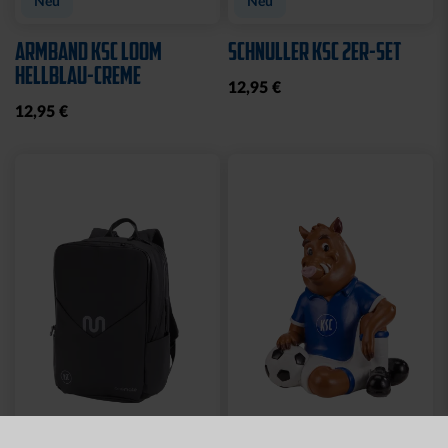
Neu
Neu
ARMBAND KSC LOOM
SCHNULLER KSC 2ER-SET
HELLBLAU-CREME
12,95 €
12,95 €
Neu
Neu