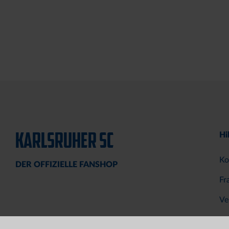
KARLSRUHER SC
Hi
Ko
DER OFFIZIELLE FANSHOP
Fr
Ve
Za