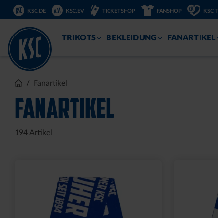
DIREKT
KSC.DE
KSC.EV
TICKETSHOP
FANSHOP
KSC 
ZUM
INHALT
TRIKOTS
BEKLEIDUNG
FANARTIKEL
Fanartikel
FANARTIKEL
194
Artikel