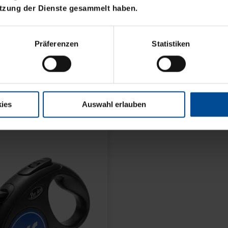
utzung der Dienste gesammelt haben.
Neu
C - INTER MAILAND
WIMPEL KSC - INTER
Präferenzen
Statistiken
MAILAND
7,00 €
ies
Auswahl erlauben