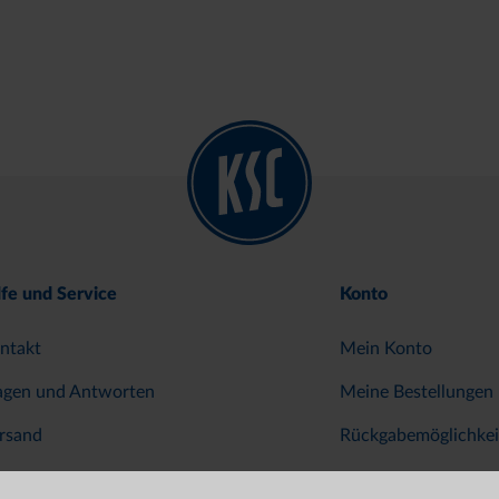
lfe und Service
Konto
ntakt
Mein Konto
agen und Antworten
Meine Bestellungen
rsand
Rückgabemöglichkei
hlung