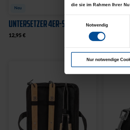
die sie im Rahmen Ihrer N
Neu
Neu
Einwilligungsauswahl
UNTERSETZER 4ER-SET
SCHAL KS
Notwendig
12,95 €
20,00 €
Nur notwendige Cook