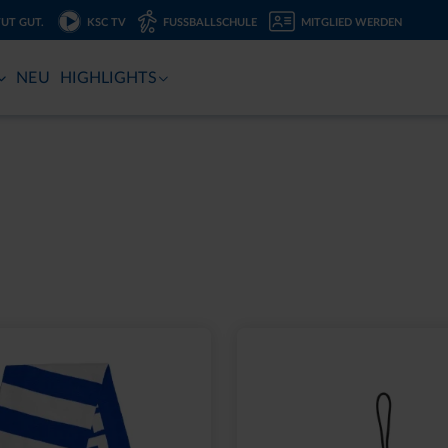
TUT GUT.
KSC TV
FUSSBALLSCHULE
MITGLIED WERDEN
NEU
HIGHLIGHTS