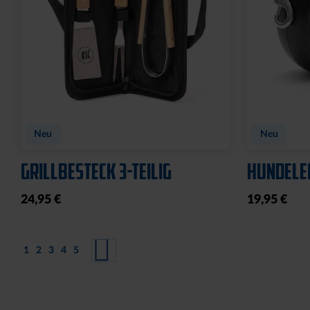
Neu
Neu
GRILLBESTECK 3-TEILIG
HUNDELEI
24,95 €
19,95 €
Seite
Sie lesen gerade Seite
Seite
Seite
Seite
Seite
Seite
Weiter
1
2
3
4
5