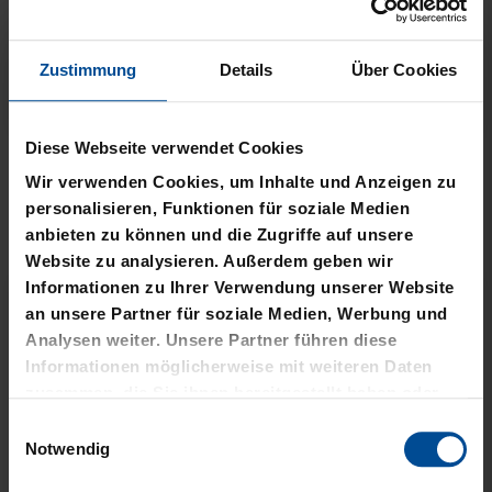
Zustimmung
Details
Über Cookies
Neu
Neu
Diese Webseite verwendet Cookies
PLÜSCHBALL LOGO
PIZZASCHNEIDER KSC
GROSS
Wir verwenden Cookies, um Inhalte und Anzeigen zu
12,95 €
personalisieren, Funktionen für soziale Medien
14,95 €
anbieten zu können und die Zugriffe auf unsere
Website zu analysieren. Außerdem geben wir
Informationen zu Ihrer Verwendung unserer Website
an unsere Partner für soziale Medien, Werbung und
Analysen weiter. Unsere Partner führen diese
Informationen möglicherweise mit weiteren Daten
zusammen, die Sie ihnen bereitgestellt haben oder
die sie im Rahmen Ihrer Nutzung der Dienste
Einwilligungsauswahl
gesammelt haben.
Notwendig