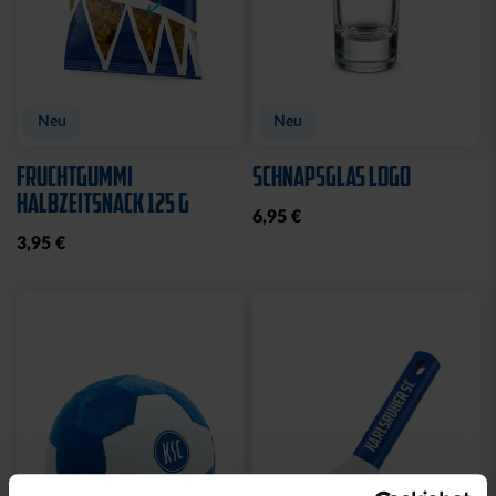
Neu
Neu
FRUCHTGUMMI
SCHNAPSGLAS LOGO
HALBZEITSNACK 125 G
6,95 €
3,95 €