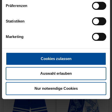
Präferenzen
Statistiken
Neu
Neu
SCHAL WILLI HELLBLAU
SCHAL STADION BLAU-
Marketing
KIDS
WEISS
14,95 €
21,95 €
Cookies zulassen
Auswahl erlauben
Nur notwendige Cookies