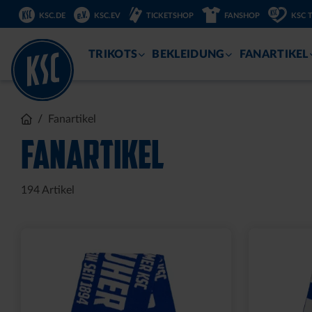
DIREKT
KSC.DE
KSC.EV
TICKETSHOP
FANSHOP
KSC 
ZUM
INHALT
TRIKOTS
BEKLEIDUNG
FANARTIKEL
Fanartikel
FANARTIKEL
194
Artikel