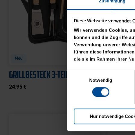
Zustimmung
Diese Webseite verwendet 
Wir verwenden Cookies, um 
können und die Zugriffe au
Verwendung unserer Websit
führen diese Informationen
Neu
Neu
die sie im Rahmen Ihrer N
GRILLBESTECK 3-TEILIG
HUNDELEI
Einwilligungsauswahl
Notwendig
24,95 €
19,95 €
Nur notwendige Cook