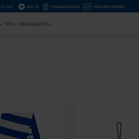
TUT GUT.
KSC TV
FUSSBALLSCHULE
MITGLIED WERDEN
NEU
HIGHLIGHTS