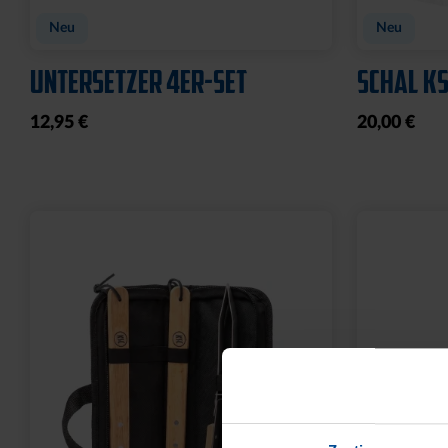
Neu
Neu
UNTERSETZER 4ER-SET
SCHAL KS
12,95 €
20,00 €