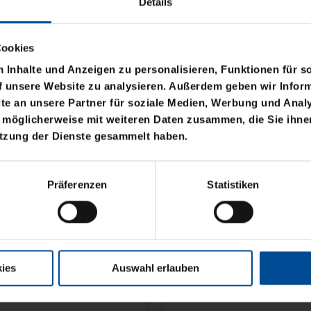
Details
Cookies
Inhalte und Anzeigen zu personalisieren, Funktionen für s
f unsere Website zu analysieren. Außerdem geben wir Inform
e an unsere Partner für soziale Medien, Werbung und Analy
 möglicherweise mit weiteren Daten zusammen, die Sie ihnen
Neu
utzung der Dienste gesammelt haben.
NE KSC FLEXI
FLACHMANN KSC 200
Präferenzen
Statistiken
SILBER
14,95 €
ies
Auswahl erlauben