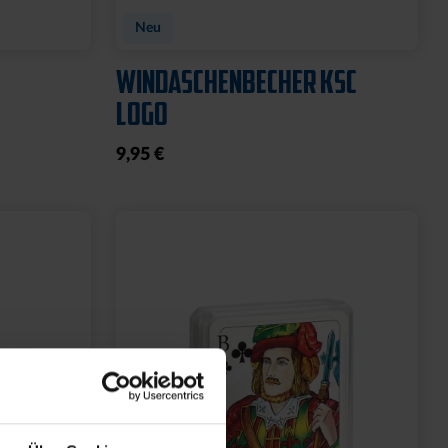
Neu
WINDASCHENBECHER KSC
LOGO
9,95 €