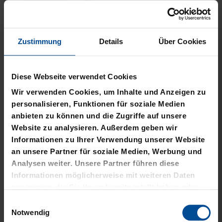
Zustimmung
Details
Über Cookies
Neu
Neu
PLÜSCHBALL LOGO
PIZZASCHNEIDER KSC
Diese Webseite verwendet Cookies
GROSS
12,95 €
Wir verwenden Cookies, um Inhalte und Anzeigen zu
14,95 €
personalisieren, Funktionen für soziale Medien
anbieten zu können und die Zugriffe auf unsere
Website zu analysieren. Außerdem geben wir
Informationen zu Ihrer Verwendung unserer Website
an unsere Partner für soziale Medien, Werbung und
Analysen weiter. Unsere Partner führen diese
Informationen möglicherweise mit weiteren Daten
zusammen, die Sie ihnen bereitgestellt haben oder
die sie im Rahmen Ihrer Nutzung der Dienste
Einwilligungsauswahl
gesammelt haben.
Notwendig