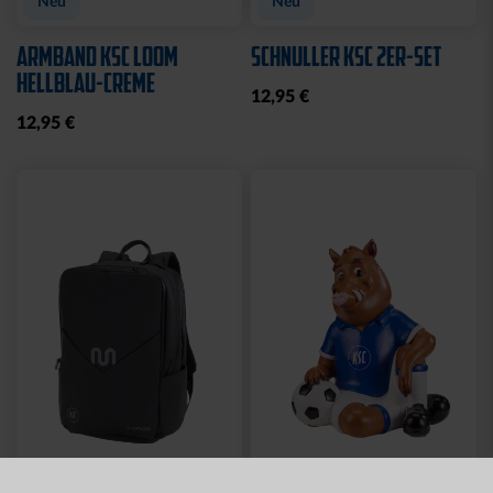
Neu
Neu
ARMBAND KSC LOOM
SCHNULLER KSC 2ER-SET
HELLBLAU-CREME
12,95 €
12,95 €
Neu
Neu