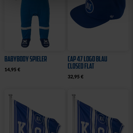
Sale
Neu
Ausverkauft
Neu
COLLEGE JACKE KSC
SWEATJACKE LOGO
NAVY-WEISS
GRAU 2025
35,00 €
79,95 €
30 Tage Bestpreis: 35,00 €