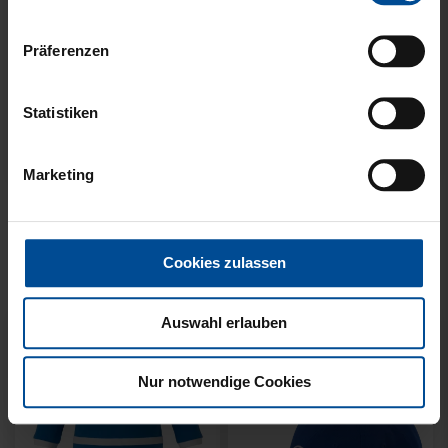
Präferenzen
Statistiken
Neu
Ausverkauft
Neu
WÄRMEFLASCHE LOGO
HYBRIDJACKE LOGO
Marketing
SCHWARZ
GRAU 2025
17,95 €
Cookies zulassen
Auswahl erlauben
Nur notwendige Cookies