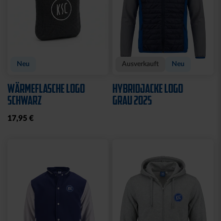
KUSCHELTUCH MIT
BACKPACK WILLI
PLÜSCHKOPF
WILDPARK KIDS
12,95 €
29,95 €