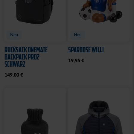
Neu
Neu
JACKE HARRINGTON
MÜTZE 47 LOGO
SCHRIFTZUG NAVY
METALLIC NAVY
69,95 €
24,95 €