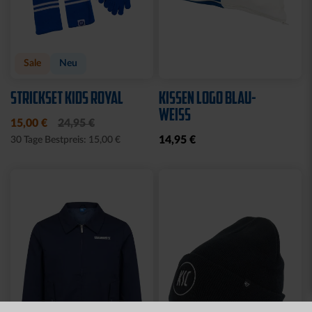
Ausverkauft
Neu
BBBANK WILDPARK
STIRNBAND LOGO GRAU
KARLSRUHE BRYX
19,95 €
39,95 €