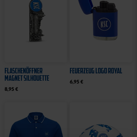
Neu
Neu
ARMBAND KSC LOOM
SCHNULLER KSC 2ER-SET
HELLBLAU-CREME
12,95 €
12,95 €