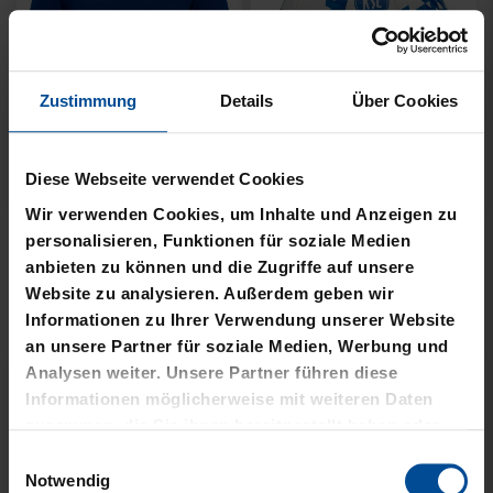
Zustimmung
Details
Über Cookies
Neu
Neu
RUCKSACK ONEMATE
SPARDOSE WILLI
Diese Webseite verwendet Cookies
BACKPACK PRO2
19,95 €
SCHWARZ
Wir verwenden Cookies, um Inhalte und Anzeigen zu
personalisieren, Funktionen für soziale Medien
149,00 €
anbieten zu können und die Zugriffe auf unsere
Website zu analysieren. Außerdem geben wir
Informationen zu Ihrer Verwendung unserer Website
an unsere Partner für soziale Medien, Werbung und
Analysen weiter. Unsere Partner führen diese
Informationen möglicherweise mit weiteren Daten
zusammen, die Sie ihnen bereitgestellt haben oder
die sie im Rahmen Ihrer Nutzung der Dienste
Einwilligungsauswahl
gesammelt haben.
Notwendig