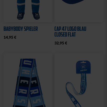
Sale
Neu
Ausverkauft
Neu
COLLEGE JACKE KSC
SWEATJACKE LOGO
NAVY-WEISS
GRAU 2025
35,00 €
79,95 €
30 Tage Bestpreis: 35,00 €