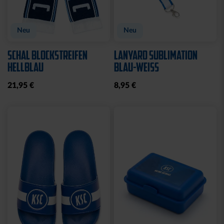
Neu
KISSEN TEDDY NAVY
BEANIE KIDS WILLI
2025
GRAU
17,95 €
19,95 €