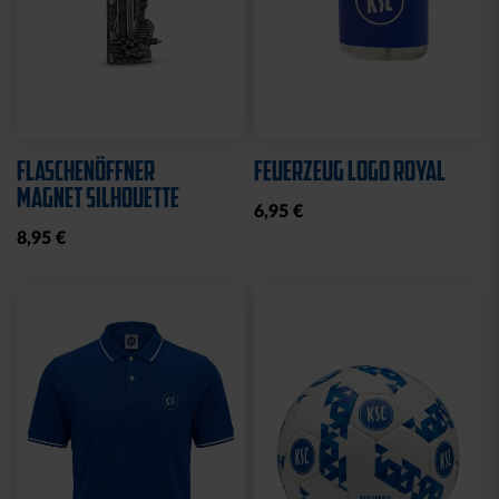
Neu
Neu
ARMBAND KSC LOOM
SCHNULLER KSC 2ER-SET
HELLBLAU-CREME
12,95 €
12,95 €