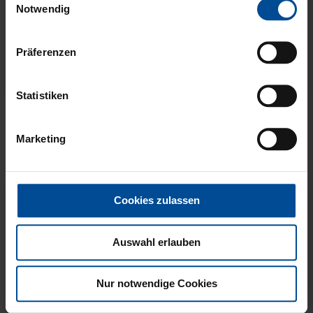
gesammelt haben.
Notwendig
Präferenzen
Neu
FISCHERHUT LOGO
HISSFLAGGE
Statistiken
SCHWARZ GROSS
KARLSRUHER SPORT-
CLUB
Marketing
8,00 €
39,95 €
Cookies zulassen
Auswahl erlauben
Nur notwendige Cookies