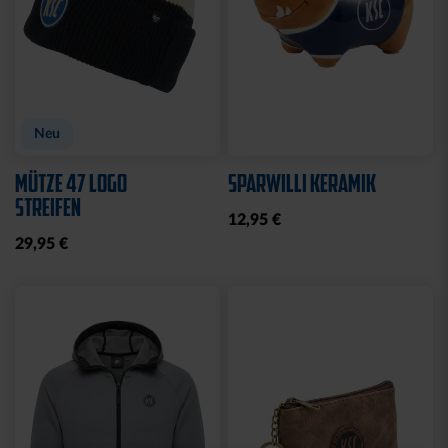
Neu
Neu
BADESCHLAPPEN BLAU-
BROTDOSE KSC LOGO
WEISS
12,95 €
24,95 €