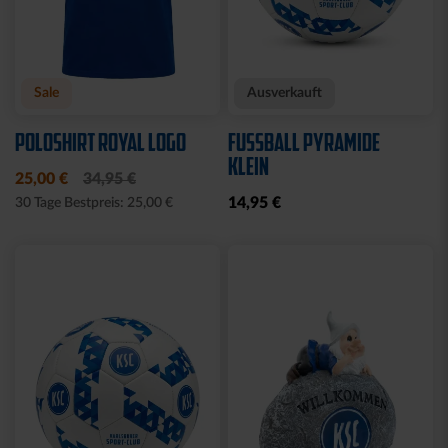
Neu
Neu
RUCKSACK ONEMATE
SPARDOSE WILLI
BACKPACK PRO2
19,95 €
SCHWARZ
149,00 €