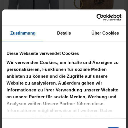
Neu
Ausverkauft
Zustimmung
Details
Über Cookies
PIN LOGO 2CM
FISCHERHUT LOGO
SCHWARZ KLEIN
4,95 €
Diese Webseite verwendet Cookies
8,00 €
Wir verwenden Cookies, um Inhalte und Anzeigen zu
personalisieren, Funktionen für soziale Medien
anbieten zu können und die Zugriffe auf unsere
Website zu analysieren. Außerdem geben wir
Informationen zu Ihrer Verwendung unserer Website
an unsere Partner für soziale Medien, Werbung und
Analysen weiter. Unsere Partner führen diese
Informationen möglicherweise mit weiteren Daten
zusammen, die Sie ihnen bereitgestellt haben oder
die sie im Rahmen Ihrer Nutzung der Dienste
Einwilligungsauswahl