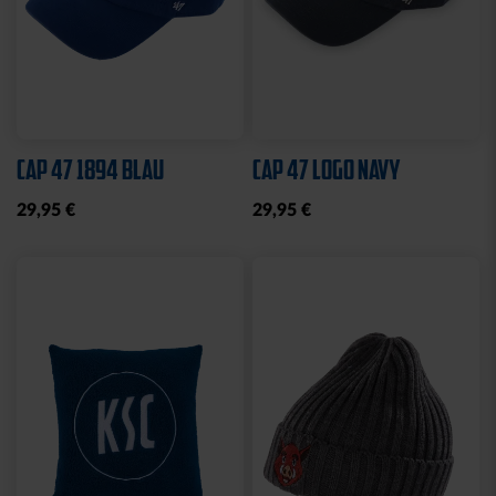
Sale
Neu
LEINWAND LED STADION
FEDERMÄPPCHEN
BLAU
KARLSRUHER SC
10,00 €
24,95 €
14,95 €
30 Tage Bestpreis: 10,00 €