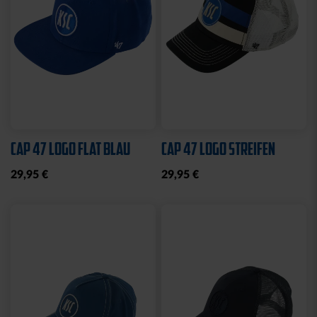
Ausverkauft
Neu
BBBANK WILDPARK
STIRNBAND LOGO GRAU
KARLSRUHE BRYX
19,95 €
39,95 €