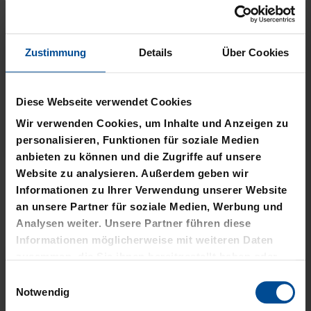
Zustimmung
Details
Über Cookies
Diese Webseite verwendet Cookies
Neu
Neu
Wir verwenden Cookies, um Inhalte und Anzeigen zu
JACKE HARRINGTON
MÜTZE 47 LOGO
personalisieren, Funktionen für soziale Medien
SCHRIFTZUG NAVY
METALLIC NAVY
anbieten zu können und die Zugriffe auf unsere
Website zu analysieren. Außerdem geben wir
69,95 €
24,95 €
Informationen zu Ihrer Verwendung unserer Website
an unsere Partner für soziale Medien, Werbung und
Analysen weiter. Unsere Partner führen diese
Informationen möglicherweise mit weiteren Daten
zusammen, die Sie ihnen bereitgestellt haben oder
die sie im Rahmen Ihrer Nutzung der Dienste
Einwilligungsauswahl
gesammelt haben.
Notwendig