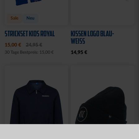
Neu
MÜTZE 47 LOGO
SPARWILLI KERAMIK
STREIFEN
12,95 €
29,95 €