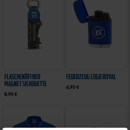
Sale
Neu
STRICKSET KIDS ROYAL
KISSEN LOGO BLAU-
WEISS
15,00 €
24,95 €
14,95 €
30 Tage Bestpreis: 15,00 €