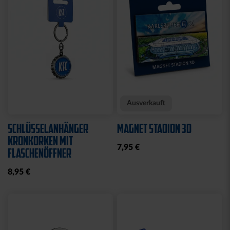
Neu
KISSEN TEDDY NAVY
BEANIE KIDS WILLI
2025
GRAU
17,95 €
19,95 €