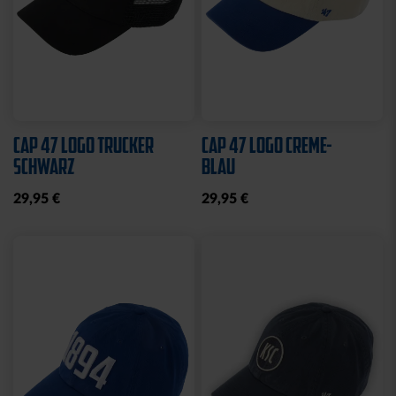
Sale
HALF ZIP KRLSRH GRAU
BABY LÄTZCHEN-2ER
LADIES
SET
35,00 €
54,95 €
14,95 €
30 Tage Bestpreis: 35,00 €