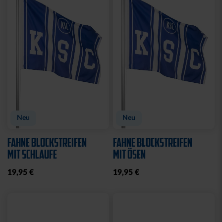
Sale
TURNBEUTEL WILLI
DUFTBAUM LOGO "NEW
WILDPARK
CAR"
7,00 €
10,65 €
2,50 €
30 Tage Bestpreis: 7,00 €