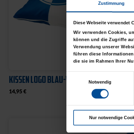
Zustimmung
Diese Webseite verwendet 
Wir verwenden Cookies, um 
können und die Zugriffe au
Verwendung unserer Websit
führen diese Informationen
Sale
die sie im Rahmen Ihrer N
BADETUCH STADION BLAU
T-SHIRT 
Einwilligungsauswahl
2025
ROYAL
Notwendig
39,95 €
10,00 €
24
30 Tage Bestpr
Nur notwendige Cook