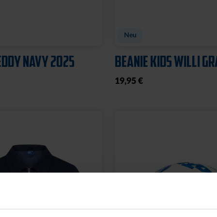
EL WILLI
DUFTBAUM LOGO "NE
K
CAR"
65 €
2,50 €
is: 7,00 €