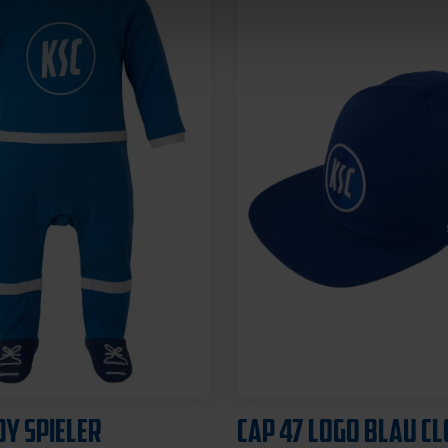
TUCH MIT
BACKPACK WILLI WIL
OPF
KIDS