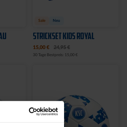
W
BETTWÄSCHE STADION 2025
44,95 €