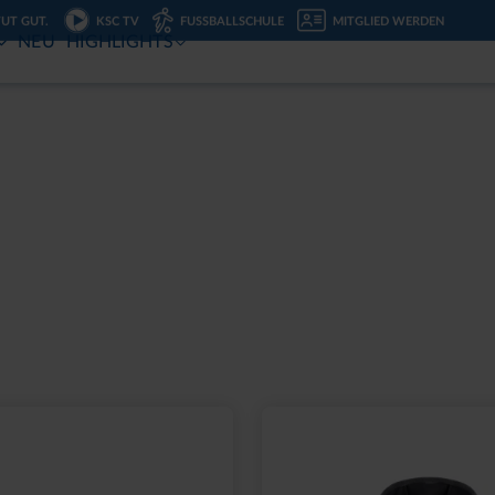
TUT GUT.
KSC TV
FUSSBALLSCHULE
MITGLIED WERDEN
NEU
HIGHLIGHTS
OGO FLAT BLAU
CAP 47 LOGO STREIFE
29,95 €