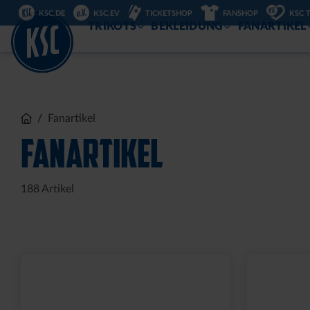
KSC.DE
KSC.EV
TICKETSHOP
FANSHOP
KSC 
ZUM
INHALT
TRIKOTS
BEKLEIDUNG
FANARTIKEL
CAP 47 LOGO BLAU CLOSED
CAP 47 L
32,95 €
29,95 €