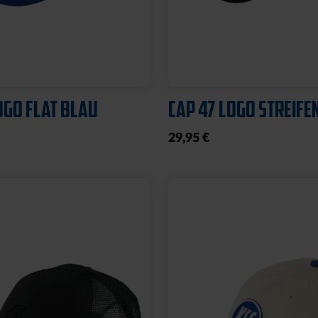
Neu
ECKE STADION
MÜTZE LOGO NAVY
25
19,95 €