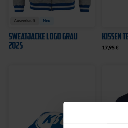
Sale
CAP 47 LOGO NAVY
TURNBEUT
WILDPAR
29,95 €
7,00 €
10,
30 Tage Bestpre