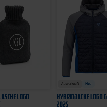
OGO TRUCKER
CAP 47 LOGO CREME-
Z
29,95 €