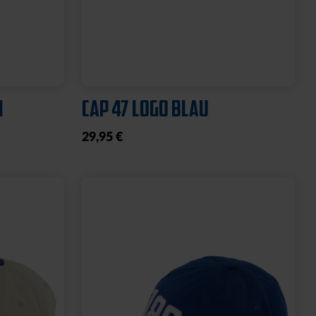
Ausverkauft
Neu
BBBANK WILDPARK
KARLSRUHE BRYX
39,95 €