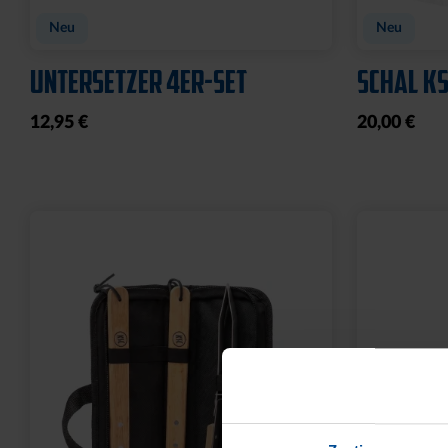
Neu
Neu
UNTERSETZER 4ER-SET
SCHAL KS
12,95 €
20,00 €