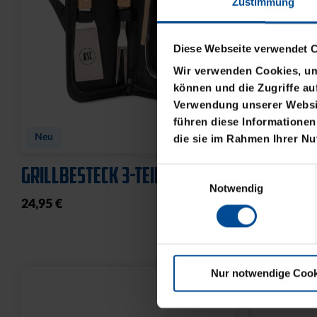
Zustimmung
Diese Webseite verwendet 
Wir verwenden Cookies, um 
können und die Zugriffe au
Verwendung unserer Websit
führen diese Informationen
Neu
Neu
die sie im Rahmen Ihrer N
GRILLBESTECK 3-TEILIG
HUNDELEI
Einwilligungsauswahl
Notwendig
24,95 €
19,95 €
Nur notwendige Cook