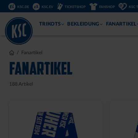
DIREKT
KSC.DE
KSC.EV
TICKETSHOP
FANSHOP
KSC 
ZUM
INHALT
TRIKOTS
BEKLEIDUNG
FANARTIKEL
Fanartikel
FANARTIKEL
188
Artikel