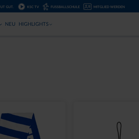
TUT GUT.
KSC TV
FUSSBALLSCHULE
MITGLIED WERDEN
NEU
HIGHLIGHTS