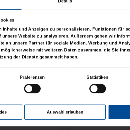
Details
Cookies
Inhalte und Anzeigen zu personalisieren, Funktionen für s
f unsere Website zu analysieren. Außerdem geben wir Inform
e an unsere Partner für soziale Medien, Werbung und Analy
 möglicherweise mit weiteren Daten zusammen, die Sie ihnen
Neu
utzung der Dienste gesammelt haben.
NE KSC FLEXI
FLACHMANN KSC 200
Präferenzen
Statistiken
SILBER
14,95 €
ies
Auswahl erlauben