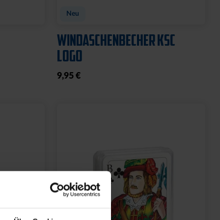
Neu
WINDASCHENBECHER KSC
LOGO
9,95 €