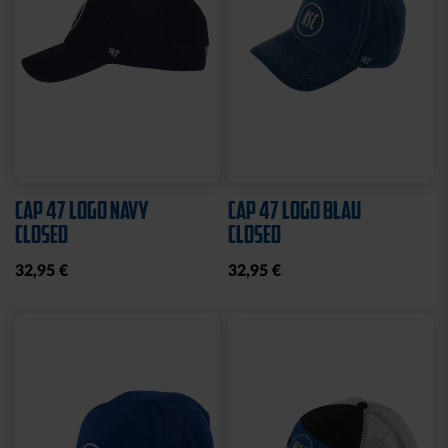
Neu
KISSEN TEDDY NAVY
BEANIE KIDS WILLI
2025
GRAU
17,95 €
19,95 €