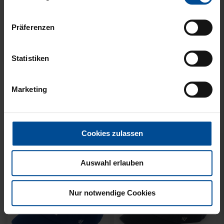
Präferenzen
Statistiken
KUSCHELTUCH MIT
BACKPACK WILLI
Marketing
PLÜSCHKOPF
WILDPARK KIDS
12,95 €
29,95 €
Cookies zulassen
Auswahl erlauben
Nur notwendige Cookies