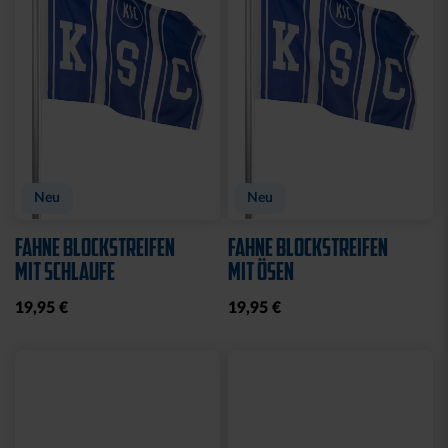
Sale
TURNBEUTEL WILLI
DUFTBAUM LOGO "NEW
WILDPARK
CAR"
7,00 €
10,65 €
2,50 €
30 Tage Bestpreis: 7,00 €