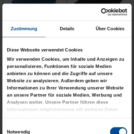
Zustimmung
Details
Über Cookies
Neu
Neu
Diese Webseite verwendet Cookies
JACKE HARRINGTON
MÜTZE 47 LOGO
Wir verwenden Cookies, um Inhalte und Anzeigen zu
SCHRIFTZUG NAVY
METALLIC NAVY
personalisieren, Funktionen für soziale Medien
anbieten zu können und die Zugriffe auf unsere
69,95 €
24,95 €
Website zu analysieren. Außerdem geben wir
Informationen zu Ihrer Verwendung unserer Website
an unsere Partner für soziale Medien, Werbung und
Analysen weiter. Unsere Partner führen diese
Informationen möglicherweise mit weiteren Daten
zusammen, die Sie ihnen bereitgestellt haben oder
die sie im Rahmen Ihrer Nutzung der Dienste
Einwilligungsauswahl
gesammelt haben.
Notwendig