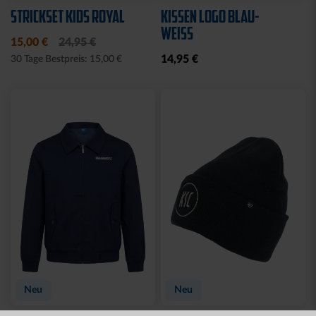
Neu
MÜTZE 47 LOGO
SPARWILLI KERAMIK
STREIFEN
12,95 €
29,95 €