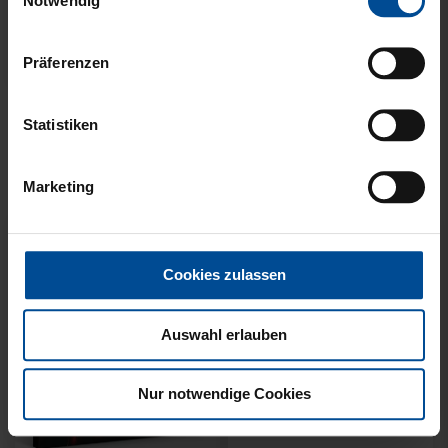
Notwendig
Präferenzen
Sale
HALF ZIP KRLSRH GRAU
BABY LÄTZCHEN-2ER
Statistiken
LADIES
SET
35,00 €
54,95 €
14,95 €
Marketing
30 Tage Bestpreis: 35,00 €
Cookies zulassen
Auswahl erlauben
Nur notwendige Cookies