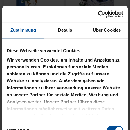
Zustimmung
Details
Über Cookies
KSC MEMO
GARTENZWERG STADION
Diese Webseite verwendet Cookies
12,95 €
34,95 €
Wir verwenden Cookies, um Inhalte und Anzeigen zu
personalisieren, Funktionen für soziale Medien
anbieten zu können und die Zugriffe auf unsere
Website zu analysieren. Außerdem geben wir
Informationen zu Ihrer Verwendung unserer Website
an unsere Partner für soziale Medien, Werbung und
Analysen weiter. Unsere Partner führen diese
Informationen möglicherweise mit weiteren Daten
zusammen, die Sie ihnen bereitgestellt haben oder
die sie im Rahmen Ihrer Nutzung der Dienste
Einwilligungsauswahl
gesammelt haben.