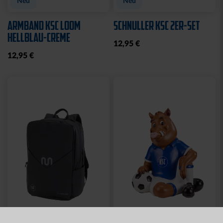
Neu
Neu
ARMBAND KSC LOOM
SCHNULLER KSC 2ER-SET
HELLBLAU-CREME
12,95 €
12,95 €
Neu
Neu