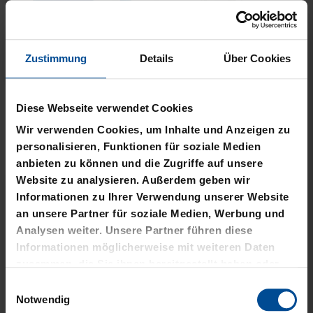
Zustimmung
Details
Über Cookies
Neu
Neu
PLÜSCHBALL LOGO
PIZZASCHNEIDER KSC
Diese Webseite verwendet Cookies
GROSS
12,95 €
Wir verwenden Cookies, um Inhalte und Anzeigen zu
14,95 €
personalisieren, Funktionen für soziale Medien
anbieten zu können und die Zugriffe auf unsere
Website zu analysieren. Außerdem geben wir
Informationen zu Ihrer Verwendung unserer Website
an unsere Partner für soziale Medien, Werbung und
Analysen weiter. Unsere Partner führen diese
Informationen möglicherweise mit weiteren Daten
zusammen, die Sie ihnen bereitgestellt haben oder
die sie im Rahmen Ihrer Nutzung der Dienste
Einwilligungsauswahl
gesammelt haben.
Notwendig