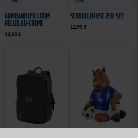
Neu
Neu
ARMBAND KSC LOOM
SCHNULLER KSC 2ER-SET
HELLBLAU-CREME
12,95 €
12,95 €
Neu
Neu