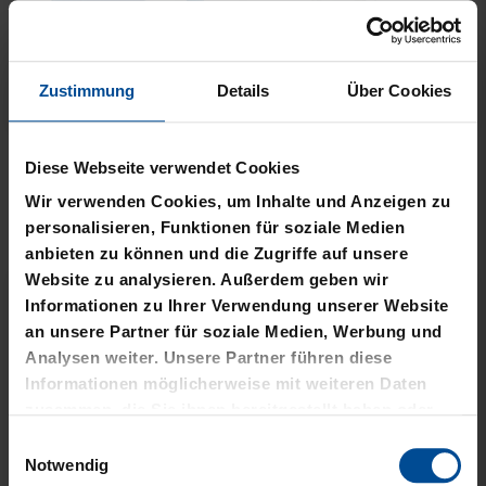
Zustimmung
Details
Über Cookies
Neu
Neu
PLÜSCHBALL LOGO
PIZZASCHNEIDER KSC
Diese Webseite verwendet Cookies
GROSS
12,95 €
Wir verwenden Cookies, um Inhalte und Anzeigen zu
14,95 €
personalisieren, Funktionen für soziale Medien
anbieten zu können und die Zugriffe auf unsere
Website zu analysieren. Außerdem geben wir
Informationen zu Ihrer Verwendung unserer Website
an unsere Partner für soziale Medien, Werbung und
Analysen weiter. Unsere Partner führen diese
Informationen möglicherweise mit weiteren Daten
zusammen, die Sie ihnen bereitgestellt haben oder
die sie im Rahmen Ihrer Nutzung der Dienste
Einwilligungsauswahl
gesammelt haben.
Notwendig