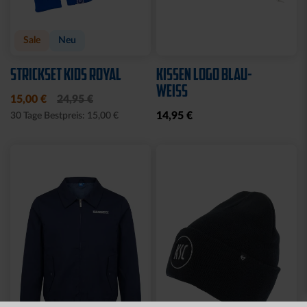
Neu
MÜTZE 47 LOGO
SPARWILLI KERAMIK
STREIFEN
12,95 €
29,95 €