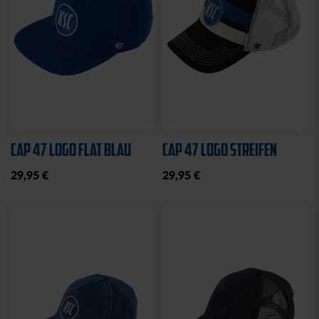
Ausverkauft
Neu
BBBANK WILDPARK
STIRNBAND LOGO GRAU
KARLSRUHE BRYX
19,95 €
39,95 €