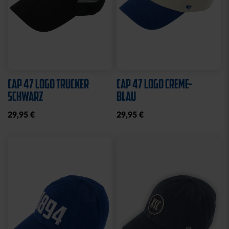
Sale
HALF ZIP KRLSRH GRAU
BABY LÄTZCHEN-2ER
LADIES
SET
35,00 €
54,95 €
14,95 €
30 Tage Bestpreis: 35,00 €