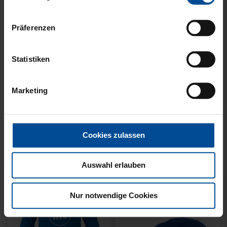
Präferenzen
Statistiken
KUSCHELTUCH MIT
BACKPACK WILLI
Marketing
PLÜSCHKOPF
WILDPARK KIDS
12,95 €
29,95 €
Cookies zulassen
Auswahl erlauben
Nur notwendige Cookies