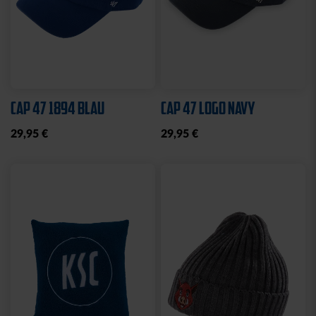
Sale
Neu
LEINWAND LED STADION
FEDERMÄPPCHEN
BLAU
KARLSRUHER SC
10,00 €
24,95 €
14,95 €
30 Tage Bestpreis: 10,00 €