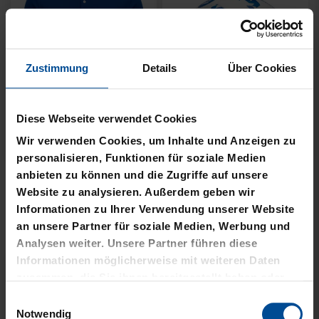
Zustimmung
Details
Über Cookies
Neu
Neu
Diese Webseite verwendet Cookies
JACKE HARRINGTON
MÜTZE 47 LOGO
Wir verwenden Cookies, um Inhalte und Anzeigen zu
SCHRIFTZUG NAVY
METALLIC NAVY
personalisieren, Funktionen für soziale Medien
anbieten zu können und die Zugriffe auf unsere
69,95 €
24,95 €
Website zu analysieren. Außerdem geben wir
Informationen zu Ihrer Verwendung unserer Website
an unsere Partner für soziale Medien, Werbung und
Analysen weiter. Unsere Partner führen diese
Informationen möglicherweise mit weiteren Daten
zusammen, die Sie ihnen bereitgestellt haben oder
die sie im Rahmen Ihrer Nutzung der Dienste
Einwilligungsauswahl
gesammelt haben.
Notwendig