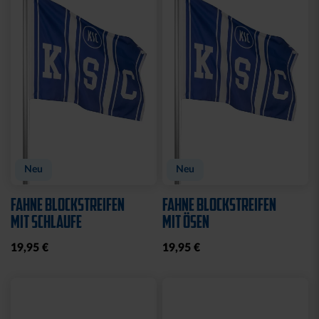
Sale
TURNBEUTEL WILLI
DUFTBAUM LOGO "NEW
WILDPARK
CAR"
7,00 €
10,65 €
2,50 €
30 Tage Bestpreis: 7,00 €