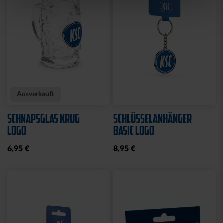
Sale
Neu
Ausverkauft
Neu
COLLEGE JACKE KSC
SWEATJACKE LOGO
NAVY-WEISS
GRAU 2025
35,00 €
79,95 €
30 Tage Bestpreis: 35,00 €