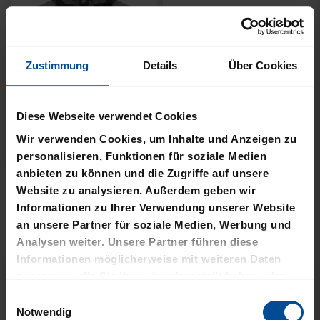
Zustimmung
Details
Über Cookies
Neu
Neu
RUCKSACK ONEMATE
SPARDOSE WILLI
Diese Webseite verwendet Cookies
BACKPACK PRO2
19,95 €
SCHWARZ
Wir verwenden Cookies, um Inhalte und Anzeigen zu
personalisieren, Funktionen für soziale Medien
149,00 €
anbieten zu können und die Zugriffe auf unsere
Website zu analysieren. Außerdem geben wir
Informationen zu Ihrer Verwendung unserer Website
an unsere Partner für soziale Medien, Werbung und
Analysen weiter. Unsere Partner führen diese
Informationen möglicherweise mit weiteren Daten
zusammen, die Sie ihnen bereitgestellt haben oder
die sie im Rahmen Ihrer Nutzung der Dienste
Einwilligungsauswahl
gesammelt haben.
Notwendig