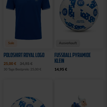
Neu
Neu
JACKE HARRINGTON
MÜTZE 47 LOGO
SCHRIFTZUG NAVY
METALLIC NAVY
69,95 €
24,95 €