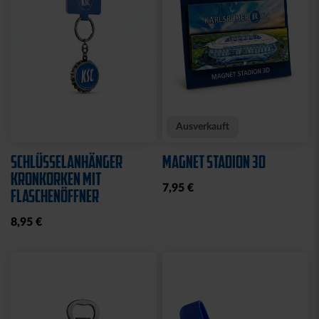
Neu
KISSEN TEDDY NAVY
BEANIE KIDS WILLI
2025
GRAU
17,95 €
19,95 €