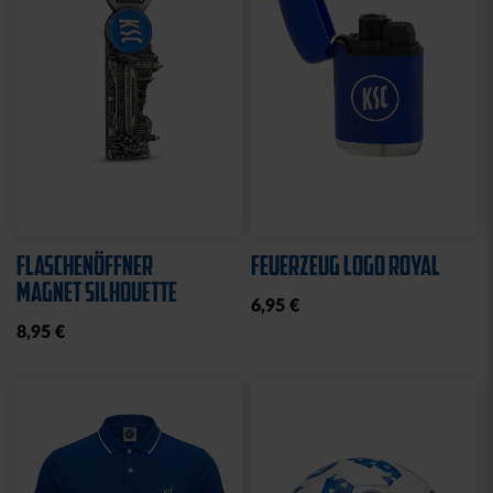
Sale
Neu
STRICKSET KIDS ROYAL
KISSEN LOGO BLAU-
WEISS
15,00 €
24,95 €
14,95 €
30 Tage Bestpreis: 15,00 €