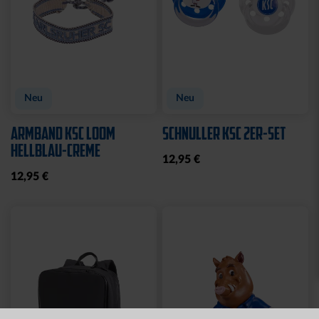
Ausverkauft
Neu
BBBANK WILDPARK
STIRNBAND LOGO GRAU
KARLSRUHE BRYX
19,95 €
39,95 €