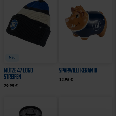
Neu
Neu
ARMBAND KSC LOOM
SCHNULLER KSC 2ER-SET
HELLBLAU-CREME
12,95 €
12,95 €