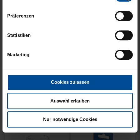
Präferenzen
Statistiken
Neu
Ausverkauft
Neu
WÄRMEFLASCHE LOGO
HYBRIDJACKE LOGO
Marketing
SCHWARZ
GRAU 2025
17,95 €
Cookies zulassen
Auswahl erlauben
Nur notwendige Cookies